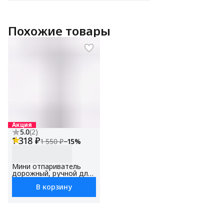
Похожие товары
Акция
5.0
(
2
)
1 318 ₽
1 550 ₽
−
15
%
Мини отпариватель
дорожный, ручной для
одежды BBK EGS-1502,
В корзину
мощность1500 Вт,
вертикальный, для
дома, для штор ,
защита от перегрева,
функция блокировки
подачи пара