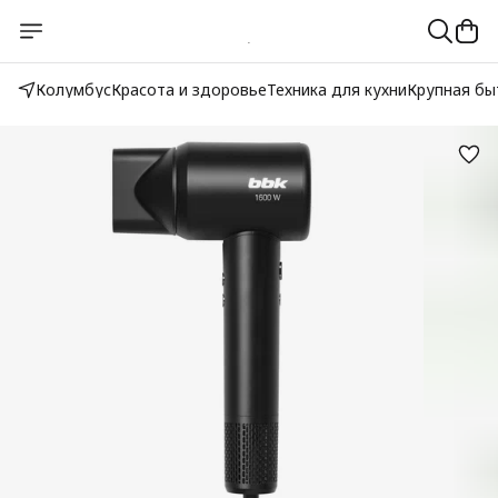
Колумбус
Красота и здоровье
Техника для кухни
Крупная бы