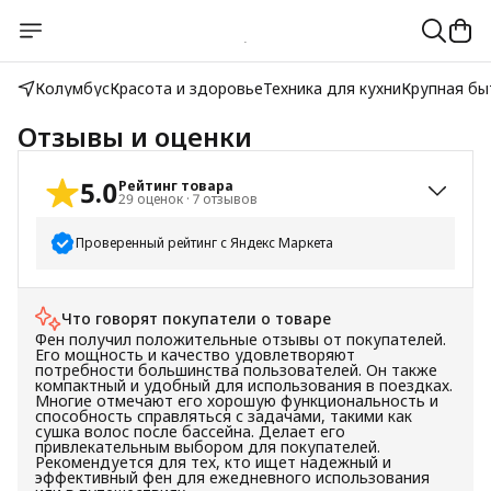
Колумбус
Красота и здоровье
Техника для кухни
Крупная бы
Отзывы и оценки
5.0
Рейтинг товара
29
оценок
·
7
отзывов
Проверенный рейтинг с Яндекс Маркета
5
звёзд
28
Что говорят покупатели о товаре
4
звезды
1
Фен получил положительные отзывы от покупателей.
3
звезды
0
Его мощность и качество удовлетворяют
потребности большинства пользователей. Он также
2
звезды
0
компактный и удобный для использования в поездках.
Многие отмечают его хорошую функциональность и
1
звезда
0
способность справляться с задачами, такими как
сушка волос после бассейна. Делает его
привлекательным выбором для покупателей.
Рекомендуется для тех, кто ищет надежный и
эффективный фен для ежедневного использования