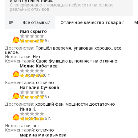
или в путешествиях.
Сгенерировано с помощью нейросети на основе
реальных отзывов
Все отзывы
7
Отличное качество товара
2
М
Имя скрыто
14 июля 2026 г.
Достоинства
:
Пришёл вовремя, упакован хорошо., все
целое.
Недостатки
:
Нет
Комментарий
:
Свою функцию выполняет на отлично
Мелис Кабатаев
11 июля 2026 г.
Комментарий
:
отлично
Наталия Сучкова
17 июня 2026 г.
Достоинства
:
хороший фен. мощности достаточно
Инна К.
12 июня 2026 г.
Недостатки
:
нет
Комментарий
:
отлично
марина макарычева