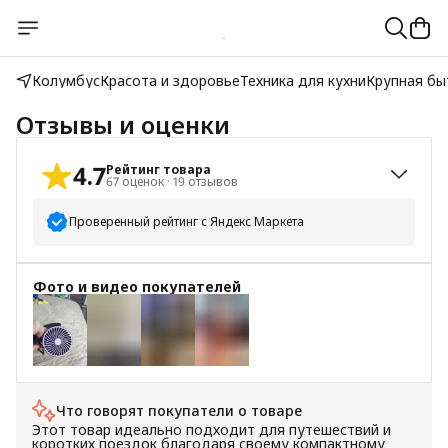
Колумбус
Красота и здоровье
Техника для кухни
Крупная бы
Отзывы и оценки
4.7
Рейтинг товара
67
оценок
·
19
отзывов
Проверенный рейтинг с Яндекс Маркета
5
звёзд
58
Фото и видео покупателей
4
звезды
5
3
звезды
0
2
звезды
0
1
звезда
4
Что говорят покупатели о товаре
+
3
Этот товар идеально подходит для путешествий и
коротких поездок благодаря своему компактному