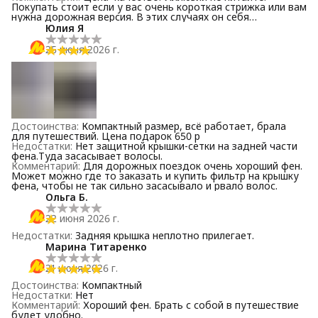
Покупать стоит если у вас очень короткая стрижка или вам
нужна дорожная версия. В этих случаях он себя
оправдывает. Собственно,мне и нужна была именно
Юлия Я
дорожная версия,для этих целей-рекомендую.
25 июня 2026 г.
Достоинства
:
Компактный размер, всё работает, брала
для путешествий. Цена подарок 650 р
Недостатки
:
Нет защитной крышки-сетки на задней части
фена.Туда засасывает волосы.
Комментарий
:
Для дорожных поездок очень хороший фен.
Может можно где то заказать и купить фильтр на крышку
фена, чтобы не так сильно засасывало и рвало волос.
Ольга Б.
22 июня 2026 г.
Недостатки
:
Задняя крышка неплотно прилегает.
Марина Титаренко
21 июня 2026 г.
Достоинства
:
Компактный
Недостатки
:
Нет
Комментарий
:
Хороший фен. Брать с собой в путешествие
будет удобно.