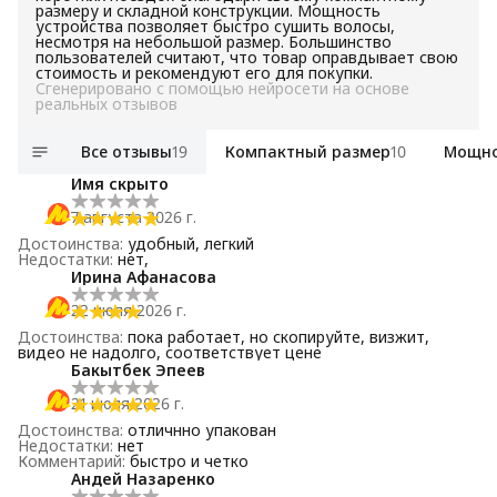
размеру и складной конструкции. Мощность
устройства позволяет быстро сушить волосы,
несмотря на небольшой размер. Большинство
пользователей считают, что товар оправдывает свою
стоимость и рекомендуют его для покупки.
Сгенерировано с помощью нейросети на основе
реальных отзывов
Все отзывы
19
Компактный размер
10
Мощно
Имя скрыто
7 августа 2026 г.
Достоинства
:
удобный, легкий
Недостатки
:
нет,
Ирина Афанасова
22 июля 2026 г.
Достоинства
:
пока работает, но скопируйте, визжит,
видео не надолго, соответствует цене
Бакытбек Эпеев
21 июля 2026 г.
Достоинства
:
отличнно упакован
Недостатки
:
нет
Комментарий
:
быстро и четко
Андей Назаренко