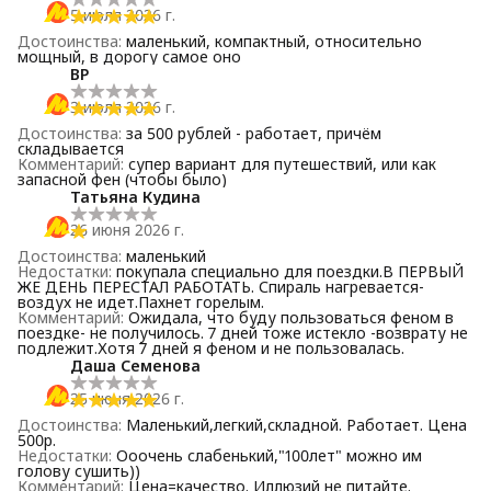
5 июля 2026 г.
Достоинства
:
маленький, компактный, относительно
мощный, в дорогу самое оно
BP
3 июля 2026 г.
Достоинства
:
за 500 рублей - работает, причём
складывается
Комментарий
:
супер вариант для путешествий, или как
запасной фен (чтобы было)
Татьяна Кудина
26 июня 2026 г.
Достоинства
:
маленький
Недостатки
:
покупала специально для поездки.В ПЕРВЫЙ
ЖЕ ДЕНЬ ПЕРЕСТАЛ РАБОТАТЬ. Спираль нагревается-
воздух не идет.Пахнет горелым.
Комментарий
:
Ожидала, что буду пользоваться феном в
поездке- не получилось. 7 дней тоже истекло -возврату не
подлежит.Хотя 7 дней я феном и не пользовалась.
Даша Семенова
25 июня 2026 г.
Достоинства
:
Маленький,легкий,складной. Работает. Цена
500р.
Недостатки
:
Ооочень слабенький,"100лет" можно им
голову сушить))
Комментарий
:
Цена=качество. Иллюзий не питайте.