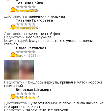
Татьяна Бойко
16 июня 2026 г.
Достоинства
:
маленький и мощный
Татьяна Григорьева
10 июня 2026 г.
Достоинства
:
качественный фен
Недостатки
:
необнаружила
Комментарий
:
буду пользоваться с удовольствием
спасибо
Ольга Ретунская
9 июня 2026 г.
Недостатки
:
Пришлось вернуть, пришел в мятой коробке,
сломанный
Вячеслав Штамерт
8 июня 2026 г.
Достоинства
:
ну за эти деньги не плох не знаю насколько
это оригинал или нет
Недостатки
:
за эту цену нет минусов