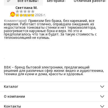
Все отзывы
1
Без брака
1
Отличная работа
1
Светлана М.
10 февраля 2026 г.
Комментарий
:
Привезли без брака, без нареканий, все
вовремя. Работает отлично, оправдала ожидания. из
недостатков тонковаты стенки и нет термоизолятора,
разогревается наружные бока и верх. Но это и
предполагалось что так и будет. За такую стоимость с
теплоизоляцией не купишь.
BBK – бренд бытовой электроники, предлагающий
решения для различных сфер жизни: видео и аудиотехника,
техника для кухни и дома, красоты и здоровья.
Каталог
Красота и здоровье
Техника для кухни
О компании
Крупная бытовая техника
О нас
Техника для дома
Гарантийные обязательства
Контакты
ТВ, аудио, видео