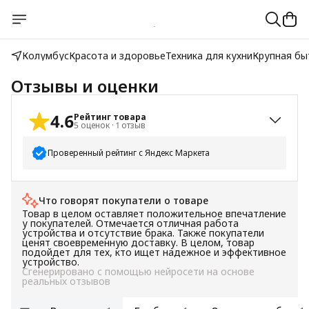
Колумбус
Красота и здоровье
Техника для кухни
Крупная бы
Отзывы и оценки
4.6
Рейтинг товара
5
оценок
·
1
отзыв
Проверенный рейтинг с Яндекс Маркета
5
звёзд
4
Что говорят покупатели о товаре
4
звезды
0
Товар в целом оставляет положительное впечатление
3
звезды
1
у покупателей. Отмечается отличная работа
устройства и отсутствие брака. Также покупатели
2
звезды
0
ценят своевременную доставку. В целом, товар
подойдет для тех, кто ищет надежное и эффективное
1
звезда
0
устройство.
Сгенерировано с помощью нейросети на основе
реальных отзывов