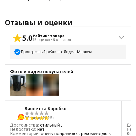
Отзывы и оценки
5.0
Рейтинг товара
15
оценок
·
6
отзывов
Проверенный рейтинг с Яндекс Маркета
5
звёзд
15
Фото и видео покупателей
4
звезды
0
3
звезды
0
2
звезды
0
+
2
1
звезда
0
Виолетта Коробко
30 июня 2026 г.
Достоинства
:
стильный ,
Дос
Недостатки
:
нет
Нед
Комментарий
:
очень понравился, рекомендую к
Ком