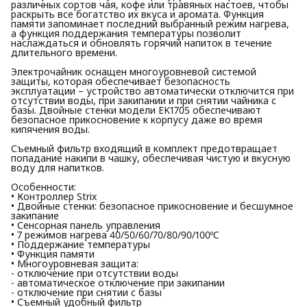
различных сортов чая, кофе или травяных настоев, чтобы
раскрыть все богатство их вкуса и аромата. Функция
памяти запоминает последний выбранный режим нагрева,
а функция поддержания температуры позволит
наслаждаться и обновлять горячий напиток в течение
длительного времени.
Электрочайник оснащен многоуровневой системой
защиты, которая обеспечивает безопасность
эксплуатации – устройство автоматически отключится при
отсутствии воды, при закипании и при снятии чайника с
базы. Двойные стенки модели EK1705 обеспечивают
безопасное прикосновение к корпусу даже во время
кипячения воды.
Съемный фильтр входящий в комплект предотвращает
попадание накипи в чашку, обеспечивая чистую и вкусную
воду для напитков.
Особенности:
• Контроллер Strix
• Двойные стенки: безопасное прикосновение и бесшумное
закипание
• Сенсорная панель управления
• 7 режимов нагрева 40/50/60/70/80/90/100ºC
• Поддержание температуры
• Функция памяти
• Многоуровневая защита:
- отключение при отсутствии воды
- автоматическое отключение при закипании
- отключение при снятии с базы
• Съемный удобный фильтр