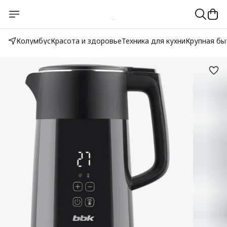
Колумбус
Красота и здоровье
Техника для кухни
Крупная бы