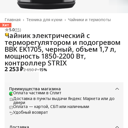
Главная
›
Техника для кухни
›
Чайники и термопоты
Хит
5.0
(
15
)
Чайник электрический с
терморегулятором и подогревом
BBK EK1705, черный, объем 1,7 л,
мощность 1850-2200 Вт,
контроллер STRIX
2 253 ₽
2 650 ₽
−
15
%
Преимущества магазина
Оплата частями в Сплит
Доставка в пункты выдачи Яндекс Маркета или до
двери
Оплата — картой, СБП или наличными
Удобный возврат
Доставка