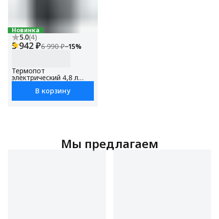
Новинка
5.0
(
4
)
5 942 ₽
6 990 ₽
−
15
%
Термопот
электрический 4,8 л
BTP-1400, с
В корзину
поддержанием
температуры,LED-
дисплей, Блокировка от
детей
Мы предлагаем