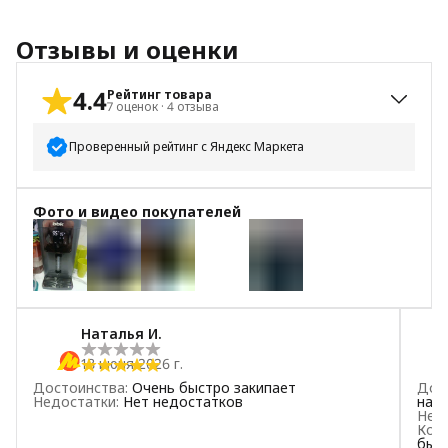
Отзывы и оценки
4.4
Рейтинг товара
7
оценок
·
4
отзыва
Проверенный рейтинг с Яндекс Маркета
5
звёзд
6
Фото и видео покупателей
4
звезды
0
3
звезды
0
2
звезды
0
+
5
1
звезда
1
Наталья И.
18 июня 2026 г.
Достоинства
:
Очень быстро закипает
Дос
Недостатки
:
Нет недостатков
над
Нед
Ком
был 