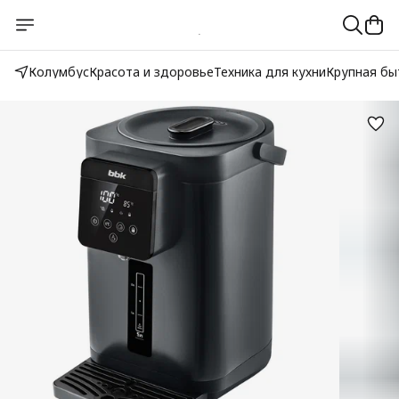
Колумбус
Красота и здоровье
Техника для кухни
Крупная бы