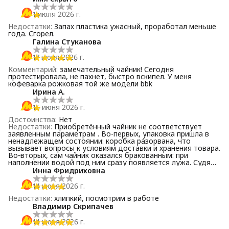
1 июля 2026 г.
Недостатки
:
Запах пластика ужасный, проработал меньше
года. Сгорел.
Галина Стуканова
17 июня 2026 г.
Комментарий
:
замечательный чайник! Сегодня
протестировала, не пахнет, быстро вскипел. У меня
кофеварка рожковая той же модели bbk
Ирина А.
15 июня 2026 г.
Достоинства
:
Нет
Недостатки
:
Приобретённый чайник не соответствует
заявленным параметрам . Во-первых, упаковка пришла в
ненадлежащем состоянии: коробка разорвана, что
вызывает вопросы к условиям доставки и хранения товара.
Во‑вторых, сам чайник оказался бракованным: при
наполнении водой под ним сразу появляется лужа. Судя
по всему, проблема в некачественной сборке — течь
Инна Фридриховна
наблюдается в нижней части корпуса, вероятно, в зоне
стыка деталей. Такой товар не может считаться
14 июня 2026 г.
исправным и безопасным. Оформила возврат. Жаль
потраченного времени.
Недостатки
:
хлипкий, посмотрим в работе
Владимир Скрипачев
14 июня 2026 г.