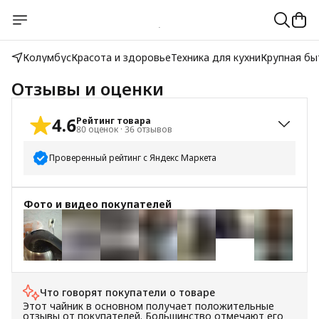
Колумбус
Красота и здоровье
Техника для кухни
Крупная бы
Отзывы и оценки
4.6
Рейтинг товара
80
оценок
·
36
отзывов
Проверенный рейтинг с Яндекс Маркета
5
звёзд
62
Фото и видео покупателей
4
звезды
12
3
звезды
2
2
звезды
0
+
8
1
звезда
4
Что говорят покупатели о товаре
Этот чайник в основном получает положительные
отзывы от покупателей. Большинство отмечают его