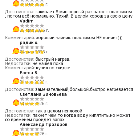
31 мая 2026 г.
Достоинства
:
закипает 8 мин первый раз пахнет пластиком
, потом всё нормально. Тихий. В целом хорош за свою цену
Vadim
25 мая 2026 г.
Комментарий
:
хороший чайник. пластиком НЕ воняет)))
радик х.
24 мая 2026 г.
Достоинства
:
быстрый нагрев.
Недостатки
:
не нашёл пока
Комментарий
:
купил по скидке.
Елена Б.
21 мая 2026 г.
Достоинства
:
замечательный,большой,быстро нагревается
Светлана Зиновьева
18 мая 2026 г.
Достоинства
:
так в целом неплохой
Недостатки
:
пахнет чем то когда воду кипятить,но может
со временем пройдёт запах
Александр Прозоров
16 мая 2026 г.