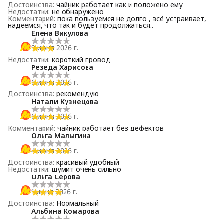
Достоинства
:
чайник работает как и положено ему
Недостатки
:
не обнаружено
Комментарий
:
пока пользуемся не долго , всё устраивает,
надеемся, что так и будет продолжаться..
Елена Викулова
9 июня 2026 г.
Недостатки
:
короткий провод
Резеда Харисова
6 июня 2026 г.
Достоинства
:
рекомендую
Натали Кузнецова
6 июня 2026 г.
Комментарий
:
чайник работает без дефектов
Ольга Малыгина
4 июня 2026 г.
Достоинства
:
красивый удобный
Недостатки
:
шумит очень сильно
Ольга Серова
1 июня 2026 г.
Достоинства
:
Нормальный
Альбина Комарова