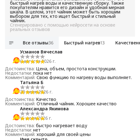
быстрый нагрев воды и качественную сборку. Также
покупателям нравится его дизайн и удобная мерная
шкала. В целом, этот чайник может быть хорошим
выбором для тех, кто ищет быстрый и стильный
чайник.
Сгенерировано с помощью нейросети на основе
реальных отзывов
Все отзывы
36
Быстрый нагрев
13
Качествен
Усманов Вячеслав
6 августа 2026 г.
Достоинства
:
Цена, объем, простота конструкции.
Недостатки
:
пока нет
Комментарий
:
Свою функцию по нагреву воды выполняет.
Татьяна Б
28 июля 2026 г.
Достоинства
:
Качество
Комментарий
:
Отличный чайник. Хорошее качество
Александра Якимова
15 июля 2026 г.
Достоинства
:
быстро нагревает воду
Недостатки
:
нет
Комментарий
:
хороший для своей цены
Имя скрыто