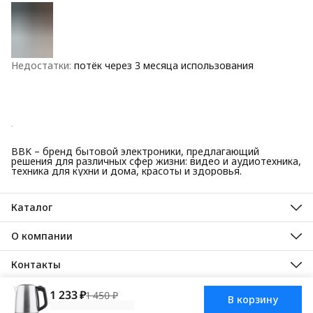
Недостатки
:
потёк через 3 месяца использования
BBK – бренд бытовой электроники, предлагающий
решения для различных сфер жизни: видео и аудиотехника,
техника для кухни и дома, красоты и здоровья.
Каталог
Красота и здоровье
Техника для кухни
О компании
Крупная бытовая техника
О нас
Техника для дома
Гарантийные обязательства
Контакты
ТВ, аудио, видео
Авторизованные сервисные центры
Адрес
125445, город Москва, Ленинградское шоссе, дом 65, стр. 3
1 233 ₽
1 450 ₽
В корзину
АО Торговый дом ББК, 2025
Доставка
Оплата
Правила возврат
Телефон
8 (495) 587-40-82