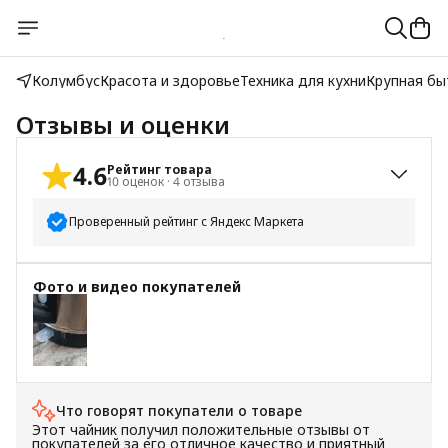
Колумбус
Красота и здоровье
Техника для кухни
Крупная бы
Отзывы и оценки
4.6
Рейтинг товара
10
оценок
·
4
отзыва
Проверенный рейтинг с Яндекс Маркета
5
звёзд
9
Фото и видео покупателей
4
звезды
0
3
звезды
0
2
звезды
0
1
звезда
1
Что говорят покупатели о товаре
Этот чайник получил положительные отзывы от
покупателей за его отличное качество и приятный