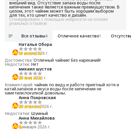
внешний вид. Отсутствие запаха воды после
кипячения также является важным преимуществом. В
целом, этот чайник может быть хорошим выбором
для тех, кто ценит качество и дизайн.
Сгенерировано с помощью нейросети на основе
реальных отзывов
Все отзывы
4
Отличное качество
1
Отсутств
Наталья Обора
19 июня 2026 г.
Достоинства
:
Отличный чайник! Без нареканий!
Недостатки
:
Нет
михаил шустов
29 мая 2026 г.
Комментарий
:
чайник по виду и работе приятный хотя и
катай.запахов и вкуса воды после кипячения не
заметили.покупкой довольны.
Анна Покровская
29 апреля 2026 г.
Недостатки
:
Шумный
Анна Михайлова
8 января 2026 г.