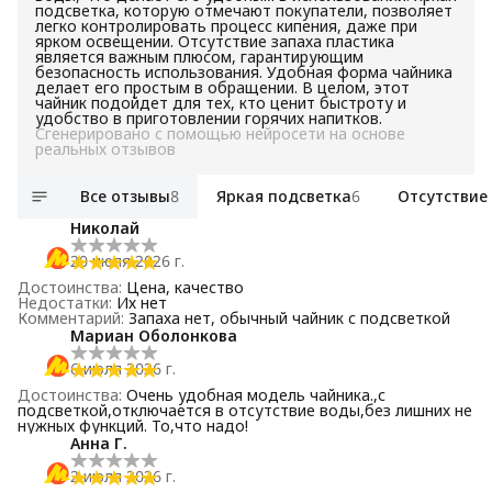
подсветка, которую отмечают покупатели, позволяет
легко контролировать процесс кипения, даже при
ярком освещении. Отсутствие запаха пластика
является важным плюсом, гарантирующим
безопасность использования. Удобная форма чайника
делает его простым в обращении. В целом, этот
чайник подойдет для тех, кто ценит быстроту и
удобство в приготовлении горячих напитков.
Сгенерировано с помощью нейросети на основе
реальных отзывов
Все отзывы
8
Яркая подсветка
6
Отсутствие
Николай
20 июля 2026 г.
Достоинства
:
Цена, качество
Недостатки
:
Их нет
Комментарий
:
Запаха нет, обычный чайник с подсветкой
Мариан Оболонкова
6 июля 2026 г.
Достоинства
:
Очень удобная модель чайника.,с
подсветкой,отключается в отсутствие воды,без лишних не
нужных функций. То,что надо!
Анна Г.
2 июля 2026 г.