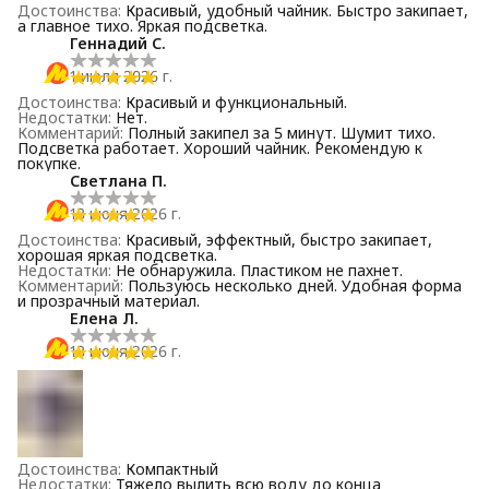
Достоинства
:
Красивый, удобный чайник. Быстро закипает,
а главное тихо. Яркая подсветка.
Геннадий С.
1 июля 2026 г.
Достоинства
:
Красивый и функциональный.
Недостатки
:
Нет.
Комментарий
:
Полный закипел за 5 минут. Шумит тихо.
Подсветка работает. Хороший чайник. Рекомендую к
покупке.
Светлана П.
13 июня 2026 г.
Достоинства
:
Красивый, эффектный, быстро закипает,
хорошая яркая подсветка.
Недостатки
:
Не обнаружила. Пластиком не пахнет.
Комментарий
:
Пользуюсь несколько дней. Удобная форма
и прозрачный материал.
Елена Л.
13 июня 2026 г.
Достоинства
:
Компактный
Недостатки
:
Тяжело вылить всю воду до конца