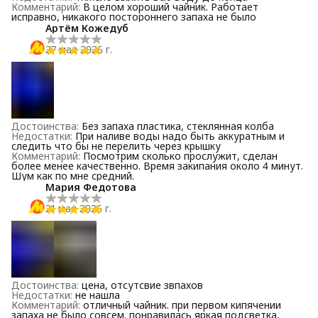
Комментарий
:
В целом хороший чайник. Работает
исправно, никакого постороннего запаха не было
Артём Кожедуб
27 мая 2026 г.
Достоинства
:
Без запаха пластика, стеклянная колба
Недостатки
:
При наливе воды надо быть аккуратным и
следить что бы не перелить через крышку
Комментарий
:
Посмотрим сколько прослужит, сделан
более менее качественно. Время закипания около 4 минут.
Шум как по мне средний.
Мария Федотова
21 мая 2026 г.
Достоинства
:
цена, отсутсвие звпахов
Недостатки
:
не нашла
Комментарий
:
отличный чайник. при первом кипячении
запаха не было совсем. понравилась яркая подсветка,