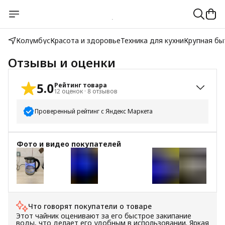
Колумбус
Красота и здоровье
Техника для кухни
Крупная бы
Отзывы и оценки
5.0
Рейтинг товара
12
оценок
·
8
отзывов
Проверенный рейтинг с Яндекс Маркета
5
звёзд
12
Фото и видео покупателей
4
звезды
0
3
звезды
0
2
звезды
0
+
7
1
звезда
0
Что говорят покупатели о товаре
Этот чайник оценивают за его быстрое закипание
воды, что делает его удобным в использовании. Яркая