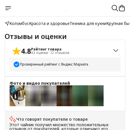
Колумбус
Красота и здоровье
Техника для кухни
Крупная бы
Отзывы и оценки
4.8
Рейтинг товара
43
оценки
·
12
отзывов
Проверенный рейтинг с Яндекс Маркета
5
звёзд
38
Фото и видео покупателей
4
звезды
3
3
звезды
1
2
звезды
0
+
5
1
звезда
1
Что говорят покупатели о товаре
Этот чайник получил множество положительных
отзывов от покупателей, которые отмечают его