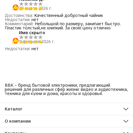
29 марта 2026 г.
Достоинства
:
Качественный добротный чайник
Недостатки
:
нет
Комментарий
:
Небольшой по размеру, закипает быстро.
Пластик толстый,не хлипкий. За свою цену отлично
Имя скрыто
9 февраля 2026 г.
Недостатки
:
нет
BBK – бренд бытовой электроники, предлагающий
решения для различных сфер жизни: видео и аудиотехника,
техника для кухни и дома, красоты и здоровья.
Каталог
Красота и здоровье
Техника для кухни
О компании
Крупная бытовая техника
О нас
Техника для дома