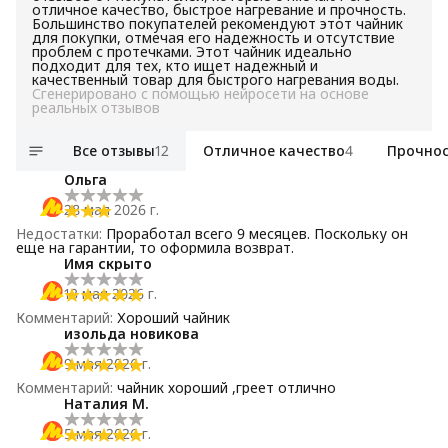
отличное качество, быстрое нагревание и прочность.
Большинство покупателей рекомендуют этот чайник
для покупки, отмечая его надежность и отсутствие
проблем с протечками. Этот чайник идеально
подходит для тех, кто ищет надежный и
качественный товар для быстрого нагревания воды.
Сгенерировано с помощью нейросети на основе
реальных отзывов
Все отзывы
12
Отличное качество
4
Прочнос
Ольга
28 мая 2026 г.
Недостатки
:
Проработал всего 9 месяцев. Поскольку он
еще на гарантии, то оформила возврат.
Имя скрыто
13 мая 2026 г.
Комментарий
:
Хороший чайник
изольда новикова
9 мая 2026 г.
Комментарий
:
чайник хороший ,греет отлично
Наталия М.
5 мая 2026 г.