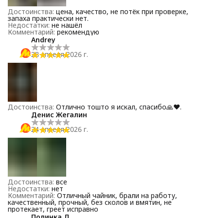
Достоинства
:
цена, качество, не потëк при проверке,
запаха практически нет.
Недостатки
:
не нашёл
Комментарий
:
рекомендую
Andrey
28 апреля 2026 г.
Достоинства
:
Отлично тошто я искал, спасибо🙏❤️.
Денис Жегалин
24 апреля 2026 г.
Достоинства
:
все
Недостатки
:
нет
Комментарий
:
Отличный чайник, брали на работу,
качественный, прочный, без сколов и вмятин, не
протекает, греет исправно
Полинка Д.