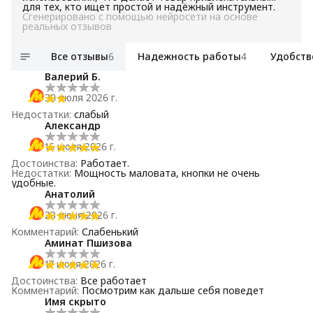
для тех, кто ищет простой и надёжный инструмент.
Сгенерировано с помощью нейросети на основе
реальных отзывов
Все отзывы
6
Надежность работы
4
Удобств
Валерий Б.
30 июля 2026 г.
Недостатки
:
слабый
Александр
16 июля 2026 г.
Достоинства
:
Работает.
Недостатки
:
Мощность маловата, кнопки не очень
удобные.
Анатолий
23 июня 2026 г.
Комментарий
:
Слабенький
Аминат Пшизова
17 июня 2026 г.
Достоинства
:
Все работает
Комментарий
:
Посмотрим как дальше себя поведет
Имя скрыто