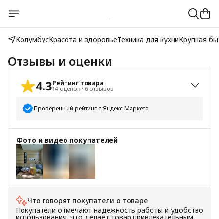
Колумбус
Красота и здоровье
Техника для кухни
Крупная бы
Отзывы и оценки
4.3
Рейтинг товара
14
оценок
·
6
отзывов
Проверенный рейтинг с Яндекс Маркета
5
звёзд
10
Фото и видео покупателей
4
звезды
1
3
звезды
1
2
звезды
1
+
2
1
звезда
1
Что говорят покупатели о товаре
Покупатели отмечают надёжность работы и удобство
использования, что делает товар привлекательным