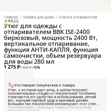
Главная
›
Техника для дома
›
Утюги и отпариватели
4.5
(
26
)
Утюг для одежды с
отпаривателем BBK ISE-2400
бирюзовый, мощность 2400 Вт,
вертикальное отпаривание,
функция АНТИ-КАПЛЯ, функция
самоочистки, объем резервуара
для воды 280 мл
1 275 ₽
1 500 ₽
−
15
%
Что говорят покупатели о товаре
Утюг, о котором идет речь, в целом получает
положительные отзывы от покупателей. Особенно
отмечаются его удобство в использовании, легкий
вес, хороший паровой удар и красивый дизайн.
Большинство покупателей рекомендуют этот утюг
для покупки. Он подойдет для тех, кто ищет удобный
Сгенерировано с помощью нейросети на основе
и легкий утюг с хорошим паровым ударом и красивым
реальных отзывов