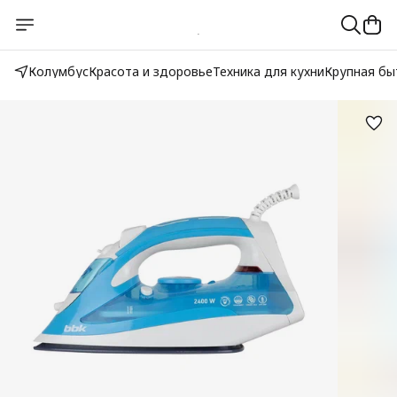
Колумбус
Красота и здоровье
Техника для кухни
Крупная бы