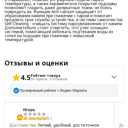
температуры, а также керамическое покрытие подошвы
позволяют гладить даже деликатные ткани, не боясь
повредить их. Функция Anti-calcium защищает от
образования накипи при глажении с паром и помогает
продлить срок службы устройства, а системы самоочистки
Self-Cleaning - очищать систему пароувлажнения от накипи.
Дополнительно стоит отметить, что утюг оснащен
системой, помогающей избежать подтекания воды из
сопел на подошве при глажении с невысокой
температурой.
Отзывы и оценки
4.5
Рейтинг товара
26
оценок
·
6
отзывов
Проверенный рейтинг с Яндекс Маркета
5
звёзд
19
Игорь
4
звезды
4
26 июня 2026 г.
3
звезды
1
Достоинства
:
Легкий, удобный, достаточное
Дос
2
звезды
1