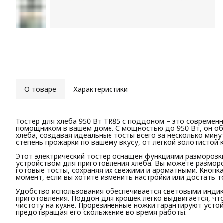
О товаре
Характеристики
Тостер для хлеба 950 Вт TR85 с поддоном – это современ
помощником в вашем доме. С мощностью до 950 Вт, он о
хлеба, создавая идеальные тосты всего за несколько мин
степень прожарки по вашему вкусу, от легкой золотистой 
Этот электрический тостер оснащен функциями разморозки
устройством для приготовления хлеба. Вы можете разморо
готовые тосты, сохраняя их свежими и ароматными. Кнопк
момент, если вы хотите изменить настройки или достать т
Удобство использования обеспечивается световыми инди
приготовления. Поддон для крошек легко выдвигается, ч
чистоту на кухне. Прорезиненные ножки гарантируют усто
предотвращая его скольжение во время работы.