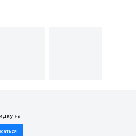
идку на
саться