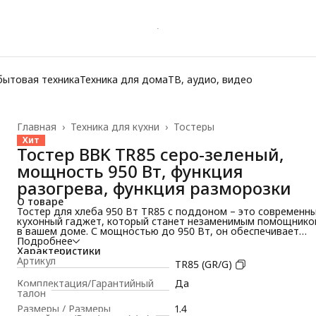
бытовая техника
Техника для дома
ТВ, аудио, видео
Главная
›
Техника для кухни
›
Тостеры
Хит
Тостер BBK TR85 серо-зеленый,
мощность 950 Вт, функция
разогрева, функция разморозки
О товаре
Тостер для хлеба 950 Вт TR85 с поддоном – это современн
кухонный гаджет, который станет незаменимым помощнико
в вашем доме. С мощностью до 950 Вт, он обеспечивает
быстрое и равномерное поджаривание хлеба, создавая
Подробнее
идеальные тосты всего за несколько минут. Шесть режимов
Характеристики
приготовления позволяют выбрать степень прожарки по
Артикул
TR85 (GR/G)
вашему вкусу, от легкой золотистой корочки до насыщенно
хруста.
Комплектация/Гарантийный
Да
Этот электрический тостер оснащен функциями разморозки
талон
подогрева, что делает его универсальным устройством для
Размеры / Размеры
1.4
приготовления хлеба. Вы можете разморозить хлеб прямо в