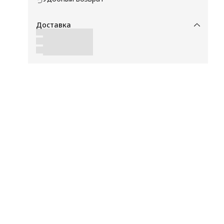
ть
и
Доставка
а