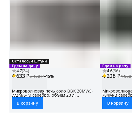
Осталось 4 штуки
Едем на дачу
Едем на дачу
4.7
(
24
)
4.6
(
36
)
4 633 ₽
4 208 ₽
5 450 ₽
−
15
%
4 950
Микроволновая печь соло BBK 20MWS-
Микроволнова
772M/S-M серебро, объем 20 л,
784M/B серебр
мощность 700 Вт
700 Вт
В корзину
В корзину