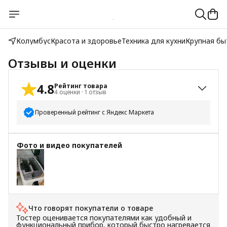
Колумбус
Красота и здоровье
Техника для кухни
Крупная бы
Отзывы и оценки
4.8
Рейтинг товара
4
оценки
·
1
отзыв
Проверенный рейтинг с Яндекс Маркета
5
звёзд
3
Фото и видео покупателей
4
звезды
1
3
звезды
0
2
звезды
0
1
звезда
0
Что говорят покупатели о товаре
Тостер оценивается покупателями как удобный и
функциональный прибор, который быстро нагревается