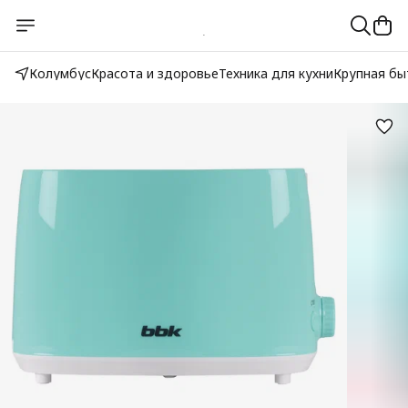
Колумбус
Красота и здоровье
Техника для кухни
Крупная бы