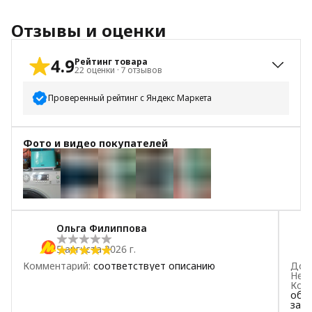
Отзывы и оценки
4.9
Рейтинг товара
22
оценки
·
7
отзывов
Проверенный рейтинг с Яндекс Маркета
5
звёзд
21
Фото и видео покупателей
4
звезды
0
3
звезды
0
2
звезды
1
+
5
1
звезда
0
Ольга Филиппова
5 августа 2026 г.
Комментарий
:
соответствует описанию
Дос
Нед
Ком
обжи
запа