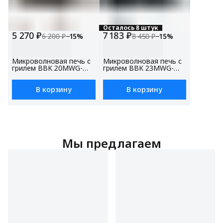
Осталось 8 штук
5 270 ₽
7 183 ₽
6 200 ₽
−
15
%
8 450 ₽
−
15
%
Микроволновая печь с
Микроволновая печь с
грилем BBK 20MWG-
грилем BBK 23MWG-
735S/W белый, объем
930S/BW черный/белый,
20 л, мощность 700 Вт,
объем 23 л, мощность
автоменю
900 Вт, блокировка от
В корзину
В корзину
детей
Мы предлагаем