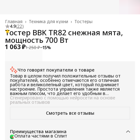
Главная
›
Техника для кухни
›
Тостеры
4.9
(
22
)
Тостер BBK TR82 снежная мята,
мощность 700 Вт
1 063 ₽
1 250 ₽
−
15
%
Что говорят покупатели о товаре
Товар в целом получил положительные отзывы от
покупателей, особенно отмечаются его отличная
работа и великолепный цвет, который поднимает
настроение. Простота управления также является
важным плюсом, что делает его удобным в
использовании. В целом, товар подойдет для тех, кто
Сгенерировано с помощью нейросети на основе
ищет надежный и простой в использовании товар с
реальных отзывов
уникальным дизайном.
Смотреть все отзывы
Преимущества магазина
Оплата частями в Сплит