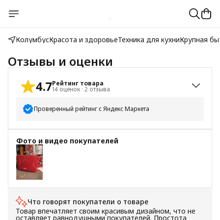
Колумбус
Красота и здоровье
Техника для кухни
Крупная бы
Отзывы и оценки
4.7
Рейтинг товара
14
оценок
·
2
отзыва
Проверенный рейтинг с Яндекс Маркета
5
звёзд
13
Фото и видео покупателей
4
звезды
0
3
звезды
0
2
звезды
0
1
звезда
1
Что говорят покупатели о товаре
Товар впечатляет своим красивым дизайном, что не
оставляет равнодушными покупателей. Простота