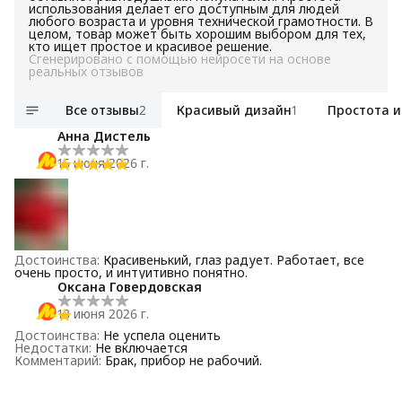
использования делает его доступным для людей
любого возраста и уровня технической грамотности. В
целом, товар может быть хорошим выбором для тех,
кто ищет простое и красивое решение.
Сгенерировано с помощью нейросети на основе
реальных отзывов
Все отзывы
2
Красивый дизайн
1
Простота 
Анна Дистель
16 июня 2026 г.
Достоинства
:
Красивенький, глаз радует. Работает, все
очень просто, и интуитивно понятно.
Оксана Говердовская
13 июня 2026 г.
Достоинства
:
Не успела оценить
Недостатки
:
Не включается
Комментарий
:
Брак, прибор не рабочий.