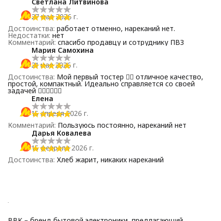
Светлана Литвинова
27 мая 2026 г.
Достоинства
:
работает отменно, нареканий нет.
Недостатки
:
нет
Комментарий
:
спасибо продавцу и сотруднику ПВЗ
Мария Самохина
21 мая 2026 г.
Достоинства
:
Мой первый тостер ❤️‍🔥 отличное качество,
простой, компактный. Идеально справляется со своей
задачей ❤️‍🔥❤️‍🔥❤️‍🔥
Елена
15 апреля 2026 г.
Комментарий
:
Пользуюсь постоянно, нареканий нет
Дарья Ковалева
15 февраля 2026 г.
Достоинства
:
Хлеб жарит, никаких нареканий
BBK – бренд бытовой электроники, предлагающий