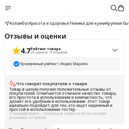
Колумбус
Красота и здоровье
Техника для кухни
Крупная бы
Отзывы и оценки
4.7
Рейтинг товара
29
оценок
·
9
отзывов
Проверенный рейтинг с Яндекс Маркета
5
звёзд
27
Что говорят покупатели о товаре
4
звезды
0
Товар в целом получил положительные отзывы от
3
звезды
0
покупателей. Отмечается отличное качество товара,
его простота в использовании и компактность, что
2
звезды
0
делает его удобным в использовании. Этот товар
идеально подойдет для тех, кто ищет надежный и
1
звезда
2
простой в использовании тостер.
Сгенерировано с помощью нейросети на основе
реальных отзывов