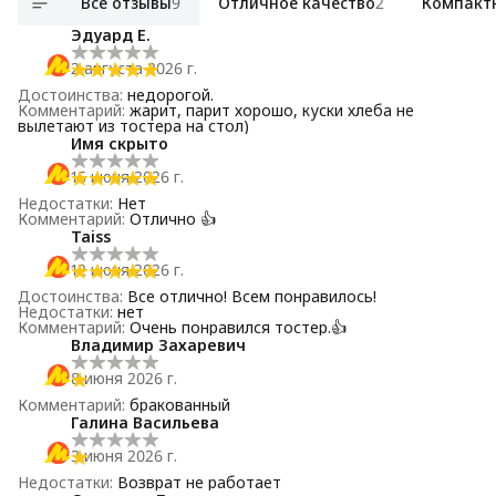
Все отзывы
9
Отличное качество
2
Компакт
Эдуард Е.
2 августа 2026 г.
Достоинства
:
недорогой.
Комментарий
:
жарит, парит хорошо, куски хлеба не
вылетают из тостера на стол)
Имя скрыто
15 июня 2026 г.
Недостатки
:
Нет
Комментарий
:
Отлично 👍
Taiss
12 июня 2026 г.
Достоинства
:
Все отлично! Всем понравилось!
Недостатки
:
нет
Комментарий
:
Очень понравился тостер.👍
Владимир Захаревич
8 июня 2026 г.
Комментарий
:
бракованный
Галина Васильева
3 июня 2026 г.
Недостатки
:
Возврат не работает