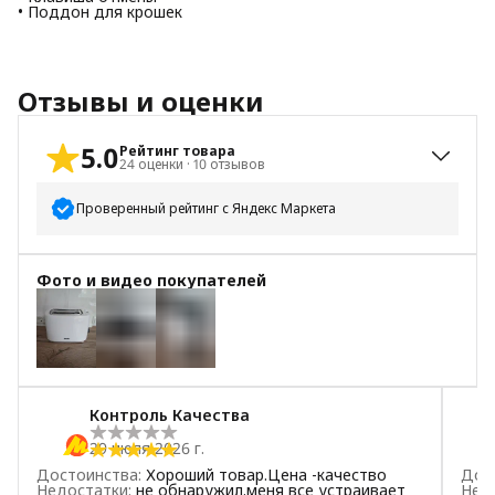
• Поддон для крошек
Отзывы и оценки
5.0
Рейтинг товара
24
оценки
·
10
отзывов
Проверенный рейтинг с Яндекс Маркета
5
звёзд
23
Фото и видео покупателей
4
звезды
1
3
звезды
0
2
звезды
0
+
2
1
звезда
0
Контроль Качества
29 июля 2026 г.
Достоинства
:
Хороший товар.Цена -качество
Дос
Недостатки
:
не обнаружил.меня все устраивает
Нед