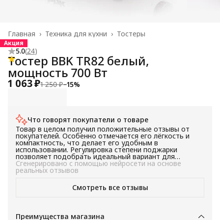
Главная
›
Техника для кухни
›
Тостеры
Акция
5.0
(
24
)
Тостер BBK TR82 белый,
мощность 700 Вт
1 063 ₽
1 250 ₽
−
15
%
Что говорят покупатели о товаре
Товар в целом получил положительные отзывы от
покупателей. Особенно отмечается его лёгкость и
компактность, что делает его удобным в
использовании. Регулировка степени поджарки
позволяет подобрать идеальный вариант для
каждого покупателя. Микроподдон, упомянутый в
Сгенерировано с помощью нейросети на основе
отзывах, является уникальной особенностью товара,
реальных отзывов
которая отличает его от аналогов. В целом, товар
рекомендуется к покупке для тех, кто ищет удобный и
Смотреть все отзывы
функциональный тостер.
Преимущества магазина