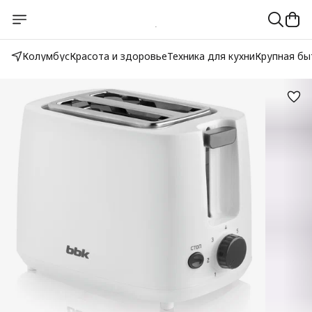
Колумбус
Красота и здоровье
Техника для кухни
Крупная бы