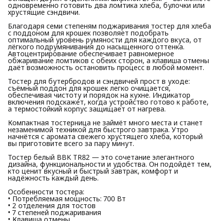
одновременно готовить два ломтика хлеба, булочки или
хрустящие сэндвичи.
Благодаря семи степеням поджаривания тостер для хлеба
с поддоном для крошек позволяет подобрать
оптимальный уровень румяности для каждого вкуса, от
лёгкого подрумянивания до насыщенного оттенка.
Автоцентрирование обеспечивает равномерное
обжаривание ломтиков с обеих сторон, а клавиша отмены
даёт возможность остановить процесс в любой момент.
Тостер для бутербродов и сэндвичей прост в уходе:
съёмный поддон для крошек легко очищается,
обеспечивая чистоту и порядок на кухне. Индикатор
включения подскажет, когда устройство готово к работе,
а термостойкий корпус защищает от нагрева.
Компактная тостерница не займёт много места и станет
незаменимой техникой для быстрого завтрака. Утро
начнётся с аромата свежего хрустящего хлеба, который
вы приготовите всего за пару минут.
Тостер белый BBK TR82 — это сочетание элегантного
дизайна, функциональности и удобства. Он подойдёт тем,
кто ценит вкусный и быстрый завтрак, комфорт и
надёжность каждый день.
Особенности тостера:
• Потребляемая мощность: 700 Вт
• 2 отделения для тостов
• 7 степеней поджаривания
• Клавиша отмены