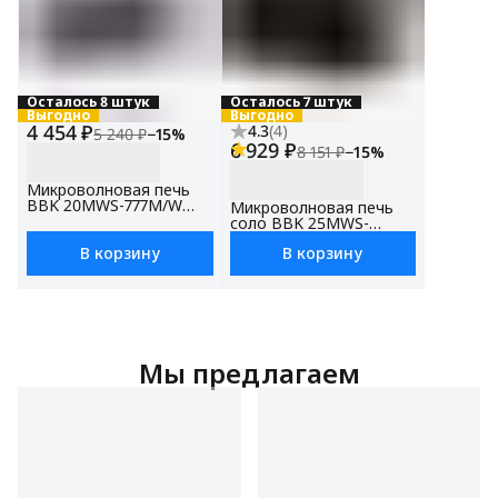
Осталось 8 штук
Осталось 7 штук
Выгодно
Выгодно
4 454 ₽
4.3
(
4
)
5 240 ₽
−
15
%
6 929 ₽
8 151 ₽
−
15
%
Микроволновая печь
BBK 20MWS-777M/W
Микроволновая печь
белый
соло BBK 25MWS-
970T/WB белый/черный,
В корзину
В корзину
объем 25 л, мощность
900 Вт, автоменю,
функция SAFE LOCK
Мы предлагаем