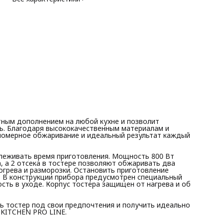
благодаря наличию клавиши отмены. В конструкции прибор
предусмотрен специальный поддон для крошек, который
обеспечивает чистоту и легкость в уходе. Корпус тостера
защищен от нагрева и об него невозможно обжечься.
Благодаря 6 режимам приготовления вы сможете настроить
тостер под свои предпочтения и получить идеально
поджаренные тосты каждый раз с помощью тостера серии
KITCHEN PRO LINE.
Особенности:
• Потребляемая мощность 800 Вт
• LED-дисплей
• 2 отделения для тостов
• 6 режимов приготовления
• Термоизолированный корпус
• Функции разморозки и подогрева
• Клавиша отмены
• Защита от перегрева
тным дополнением на любой кухне и позволит
• Поддон для крошек
. Благодаря высококачественным материалам и
Комплектация:
номерное обжаривание и идеальный результат каждый
Тостер, Съемный поддон для крошек, Руководство по
эксплуатации, Гарантийный талон.
леживать время приготовления. Мощность 800 Вт
 а 2 отсека в тостере позволяют обжаривать два
огрева и разморозки. Остановить приготовление
 В конструкции прибора предусмотрен специальный
сть в уходе. Корпус тостера защищен от нагрева и об
ь тостер под свои предпочтения и получить идеально
 KITCHEN PRO LINE.