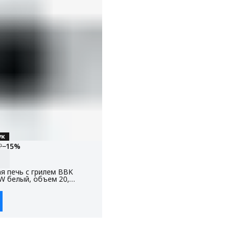
ук
₽
−
15
%
я печь с грилем BBK
 белый, объем 20,
 Вт