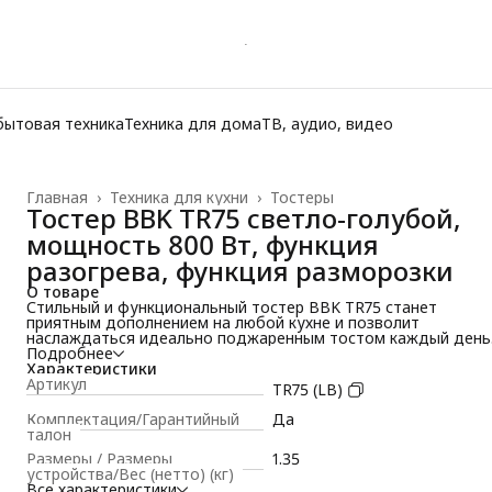
бытовая техника
Техника для дома
ТВ, аудио, видео
Главная
›
Техника для кухни
›
Тостеры
Тостер BBK TR75 светло-голубой,
мощность 800 Вт, функция
разогрева, функция разморозки
О товаре
Стильный и функциональный тостер BBK TR75 станет
приятным дополнением на любой кухне и позволит
наслаждаться идеально поджаренным тостом каждый день
Благодаря высококачественным материалам и
Подробнее
инновационным технологиям, устройство гарантирует
Характеристики
равномерное обжаривание и идеальный результат каждый
Артикул
TR75 (LB)
раз.
Тостер оснащен удобным LED-дисплеем, что позволит
Комплектация/Гарантийный
Да
отслеживать время приготовления. Мощность 800 Вт
талон
обеспечивает быстрое и равномерное поджаривание хлеба,
Размеры / Размеры
1.35
2 отсека в тостере позволяют обжаривать два ломтика хле
устройства/Вес (нетто) (кг)
одновременно. Также имеется функция подогрева и
Все характеристики
разморозки. Остановить приготовление можно в любое вре