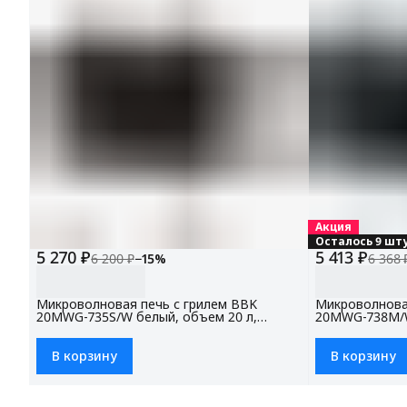
Акция
Осталось 9 шт
5 270 ₽
5 413 ₽
6 200 ₽
−
15
%
6 368 
Микроволновая печь с грилем BBK
Микроволнова
20MWG-735S/W белый, объем 20 л,
20MWG-738M/W
мощность 700 Вт, автоменю
мощность 700
В корзину
В корзину