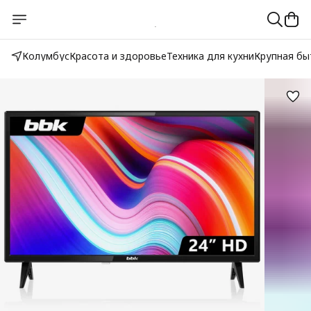
Колумбус
Красота и здоровье
Техника для кухни
Крупная бы