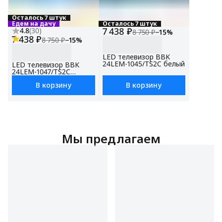
Осталось 7 штук
Едем на дачу
Осталось 7 штук
7 438 ₽
4.8
(
30
)
8 750 ₽
−
15
%
7 438 ₽
8 750 ₽
−
15
%
LED телевизор BBK
24LEM-1045/TS2C белый
LED телевизор BBK
24LEM-1047/TS2C
белый, 24", HD Ready
В корзину
В корзину
Мы предлагаем