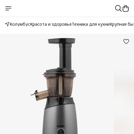
Колумбус
Красота и здоровье
Техника для кухни
Крупная бы