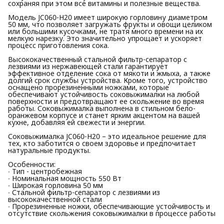
сохраняя при этом все витамины и полезные вещества.
Модель JC060-H20 имеет широкую горловину диаметром
50 мм, что позволяет загружать фрукты и овощи целиком
или большими кусочками, не тратя много времени на их
мелкую нарезку. Это значительно упрощает и ускоряет
процесс приготовления сока.
Высококачественный стальной фильтр-сепаратор с
лезвиями из нержавеющей стали гарантирует
эффективное отделение сока от мякоти и жмыха, а также
долгий срок службы устройства. Кроме того, устройство
оснащено прорезиненными ножками, которые
обеспечивают устойчивость соковыжималки на любой
поверхности и предотвращают ее скольжение во время
работы. Соковыжималка выполнена в стильном бело-
оранжевом корпусе и станет ярким акцентом на вашей
кухне, добавляя ей свежести и энергии.
Соковыжималка JC060-H20 – это идеальное решение для
тех, кто заботится о своем здоровье и предпочитает
натуральные продукты.
Особенности:
∙ Тип - центробежная
∙ Номинальная мощность 550 Вт
∙ Широкая горловина 50 мм
∙ Стальной фильтр-сепаратор с лезвиями из
высококачественной стали
∙ Прорезиненные ножки, обеспечивающие устойчивость и
отсутствие скольжения соковыжималки в процессе работы