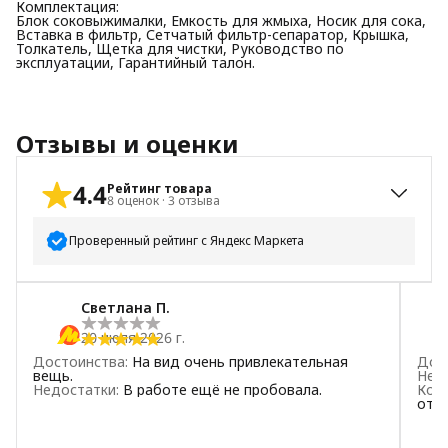
Комплектация:
Блок соковыжималки, Емкость для жмыха, Носик для сока,
Вставка в фильтр, Сетчатый фильтр-сепаратор, Крышка,
Толкатель, Щетка для чистки, Руководство по
эксплуатации, Гарантийный талон.
Отзывы и оценки
4.4
Рейтинг товара
8
оценок
·
3
отзыва
Проверенный рейтинг с Яндекс Маркета
5
звёзд
5
Светлана П.
4
звезды
2
20 июля 2026 г.
3
звезды
0
Достоинства
:
На вид очень привлекательная
Дос
2
звезды
1
вещь.
Нед
Недостатки
:
В работе ещё не пробовала.
Ком
1
звезда
0
отл