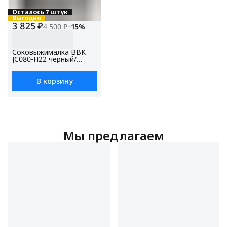
Осталось 7 штук
Выгодно
3 825 ₽
4 500 ₽
−
15
%
Соковыжималка BBK
JC080-H22 черный/
металлик,
центробежная,
мощность 1000 Вт
В корзину
Мы предлагаем