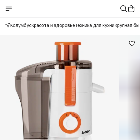
Колумбус
Красота и здоровье
Техника для кухни
Крупная бы