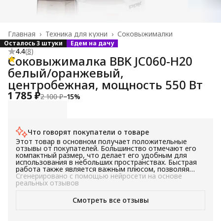
Главная
›
Техника для кухни
›
Соковыжималки
Осталось 3 штуки
Едем на дачу
4.4
(
8
)
Соковыжималка BBK JC060-H20
белый/оранжевый,
центробежная, мощность 550 Вт
1 785 ₽
2 100 ₽
−
15
%
Что говорят покупатели о товаре
Этот товар в основном получает положительные
отзывы от покупателей. Большинство отмечают его
компактный размер, что делает его удобным для
использования в небольших пространствах. Быстрая
работа также является важным плюсом, позволяя
сэкономить время при приготовлении пищи.
Сгенерировано с помощью нейросети на основе
Привлекательный внешний вид делает его приятным
реальных отзывов
дополнением к любой кухне. В целом, этот товар
рекомендуется для тех, кто ищет компактный и
Смотреть все отзывы
эффективный кухонный помощник.