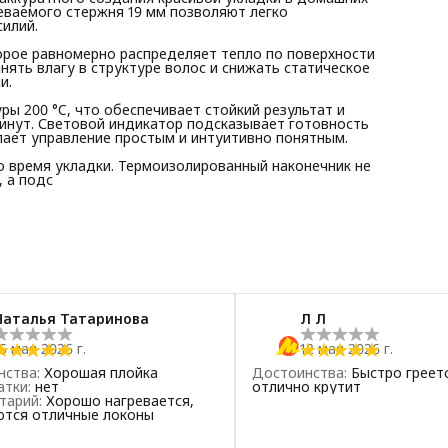
еваемого стержня 19 мм позволяют легко
силий.
орое равномерно распределяет тепло по поверхности
нять влагу в структуре волос и снижать статическое
и.
ы 200 °C, что обеспечивает стойкий результат и
минут. Световой индикатор подсказывает готовность
елает управление простым и интуитивно понятным.
о время укладки. Термоизолированный наконечник не
, а подс
Наталья Татаринова
Л Л
5 мая 2026 г.
12 мая 2026 г.
нства
:
Хорошая плойка
Достоинства
:
Быстро греет
атки
:
нет
отлично крутит
тарий
:
Хорошо нагревается,
ются отличные локоны