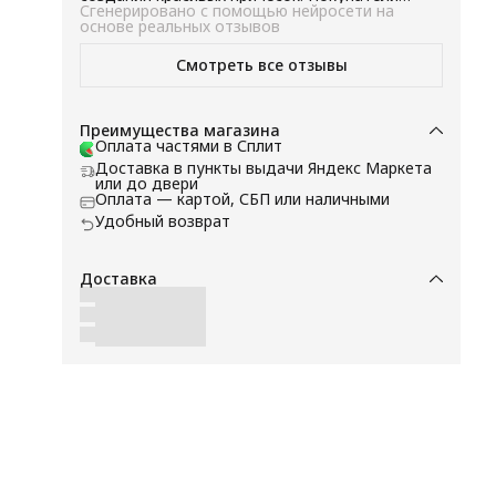
ры
отмечают ее надежность в использовании и
Сгенерировано с помощью нейросети на
классический дизайн, что делает ее удобной и
основе реальных отзывов
приятной в использовании. Этот товар
к
подходит для тех, кто ищет надежный и
Смотреть все отзывы
ие
эффективный инструмент для укладки волос.
Преимущества магазина
а
Оплата частями в Сплит
Доставка в пункты выдачи Яндекс Маркета
или до двери
Оплата — картой, СБП или наличными
Удобный возврат
Доставка