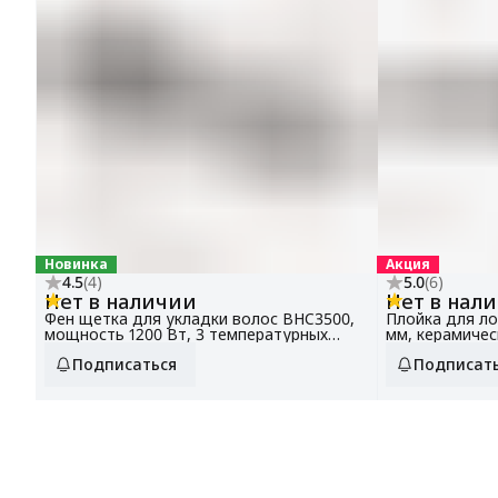
Новинка
Акция
4.5
(
4
)
5.0
(
6
)
Нет в наличии
Нет в нал
Фен щетка для укладки волос BHC3500,
Плойка для ло
мощность 1200 Вт, 3 температурных
мм, керамичес
режима
голливудская 
Подписаться
Подписат