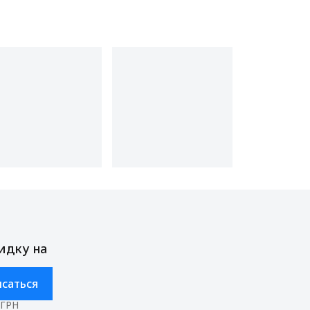
идку на
саться
ОГРН