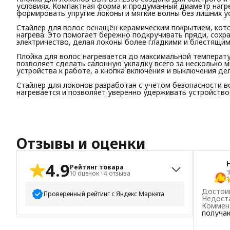
условиях. Компактная форма и продуманный диаметр нагр
формировать упругие локоны и мягкие волны без лишних у
Стайлер для волос оснащён керамическим покрытием, кот
нагрева. Это помогает бережно подкручивать пряди, сохра
электричество, делая локоны более гладкими и блестящим
Плойка для волос нагревается до максимальной температур
позволяет сделать салонную укладку всего за несколько 
устройства к работе, а кнопка включения и выключения д
Стайлер для локонов разработан с учётом безопасности в
нагревается и позволяет уверенно удерживать устройство
Отзывы и оценки
4.9
Рейтинг товара
10
оценок
·
4
отзыва
1
Достои
Проверенный рейтинг с Яндекс Маркета
Недост
Коммен
получа
5
звёзд
9