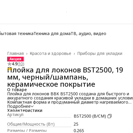
бытовая техника
Техника для дома
ТВ, аудио, видео
Главная
›
Красота и здоровье
›
Приборы для укладки
Акция
4.9
(
10
)
Плойка для локонов BST2500, 19
мм, черный/шампань,
керамическое покрытие
О товаре
Плойка для локонов BBK BST2500 создана для быстрого и
аккуратного создания красивой укладки в домашних условия
Компактная форма и продуманный диаметр нагреваемого
стержня 19 мм позволяют легко формировать упругие локо
Подробнее
и мягкие волны без лишних усилий.
Характеристики
Стайлер для волос оснащён керамическим покрытием,
Артикул
BST2500 (B/CM)
которое равномерно распределяет тепло по поверхности
нагрева. Это помогает бережно подкручивать пряди,
Общие/Мощность (Вт)
25
сохранять влагу в структуре волос и снижать статическое
Размеры / Размеры
0.265
электричество, делая локоны более гладкими и блестящими