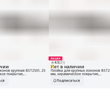
Акция
4.5
(
21
)
ичии
Нет в наличии
конов крупная BST2501, 25
Плойка для крупных локонов BST2
кое покрытие,
мм, керамическое покрытие,
укладка
голливудская укладка
ься
Подписаться