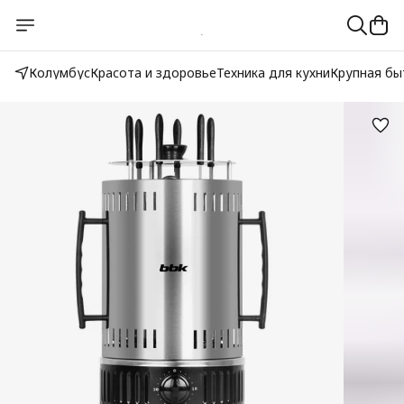
Колумбус
Красота и здоровье
Техника для кухни
Крупная бы