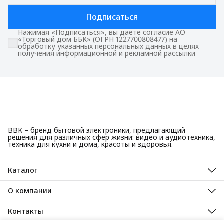
Подписаться
Нажимая «Подписаться», вы даете согласие АО
«Торговый дом ББК» (ОГРН 1227700808477) на
обработку указанных персональных данных в целях
получения информационной и рекламной рассылки
BBK – бренд бытовой электроники, предлагающий
решения для различных сфер жизни: видео и аудиотехника,
техника для кухни и дома, красоты и здоровья.
Каталог
Красота и здоровье
Техника для кухни
О компании
Крупная бытовая техника
О нас
Техника для дома
Гарантийные обязательства
Контакты
ТВ, аудио, видео
Авторизованные сервисные центры