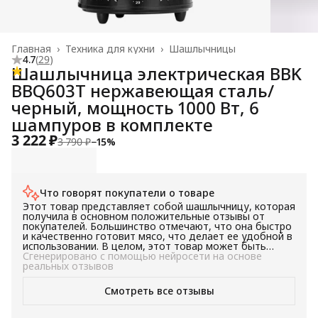
Главная
›
Техника для кухни
›
Шашлычницы
4.7
(
29
)
Шашлычница электрическая BBK
BBQ603T нержавеющая сталь/
черный, мощность 1000 Вт, 6
шампуров в комплекте
3 222 ₽
3 790 ₽
−
15
%
Что говорят покупатели о товаре
Этот товар представляет собой шашлычницу, которая
получила в основном положительные отзывы от
покупателей. Большинство отмечают, что она быстро
и качественно готовит мясо, что делает ее удобной в
использовании. В целом, этот товар может быть
хорошим выбором для тех, кто ищет удобное и
Сгенерировано с помощью нейросети на основе
быстрое решение для приготовления мяса на гриле.
реальных отзывов
Смотреть все отзывы