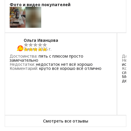
Фото и видео покупателей
4
звезды
1
3
звезды
0
2
звезды
0
+
2
1
звезда
2
Ольга Иванцова
7 июля 2026 г.
Достоинства
:
пять с плюсом просто
Дос
замечательно
Нед
Недостатки
:
недостаток нет всё хорошо
испо
Комментарий
:
круто всё хорошо всё отлично
Ком
слом
Мот
день
доку
Смотреть все отзывы