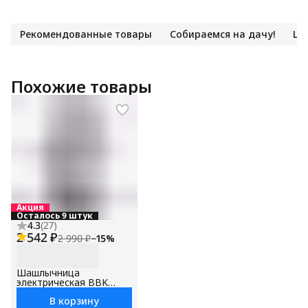
Рекомендованные товары
Собираемся на дачу!
Ша
Похожие товары
Акция
Осталось 9 штук
4.3
(
27
)
2 542 ₽
2 990 ₽
−
15
%
Шашлычница
электрическая BBK
BBQ601T нержавеющая
В корзину
сталь/черный,