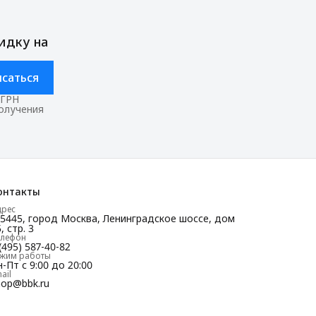
идку на
саться
ОГРН
получения
онтакты
дрес
25445, город Москва, Ленинградское шоссе, дом
, стр. 3
елефон
(495) 587-40-82
ежим работы
-Пт с 9:00 до 20:00
ail
hop@bbk.ru