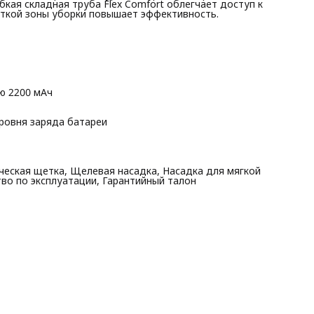
кая складная труба Flex Comfort облегчает доступ к
в комплекте
еткой зоны уборки повышает эффективность.
КОМПЛЕКТАЦИЯ: Пылесос, Металлическая трубка,
Электрическая щетка, Щелевая насадка, Насадка для мягко
мебели, Настенное крепление, Адаптер питания, Руководст
по эксплуатации, Гарантийный талон
ю 2200 мАч
ровня заряда батареи
еская щетка, Щелевая насадка, Насадка для мягкой
тво по эксплуатации, Гарантийный талон