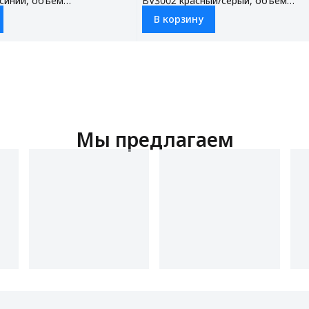
синий, объем
BV3002 красный/серый, объем
0.8 л, мощность
пылесборника 0.8 л, мощность
В корзину
 Вт, НЕРА фильтр, 3
всасывания 150 Вт, НЕРА фильтр, 3
плекте
насадки в комплекте
Мы предлагаем