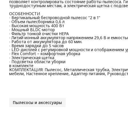
позволяет контролировать состояние работы пылесоса. Гиб
труднодоступным местам, а электрическая щетка с подсв
ОСОБЕННОСТИ
∙ Вертикальный беспроводной пылесос "2 в 1"
∙ Объем пылесборника 0,6 л
∙ Высокая мощность 400 Вт
∙ Мощный BLDC-мотор
∙ Фильтр тонкой очистки HEPA
∙ Литий-ионный аккумулятор напряжением 29,6 В и емкость
∙ Работа от аккумулятора до 60 мин.
∙ Время зарядки до 5 часов
∙ LED-дисплей с регулировкой мощности и отображением у
∙ Flex Comfort – комфортная уборка
∙ Электрическая щетка
∙ Подсветка области уборки
в комплекте
КОМПЛЕКТАЦИЯ: Пылесос, Металлическая трубка, Электрич
мебели, Настенное крепление, Адаптер питания, Руководс
Пылесосы и аксессуары