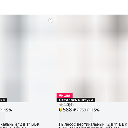
Акция
ука
Осталось 4 штуки
4.0
(
4
)
6 588 ₽
₽
−
15
%
7 750 ₽
−
15
%
кальный "2 в 1" BBK
Пылесос вертикальный "2 в 1" BBK