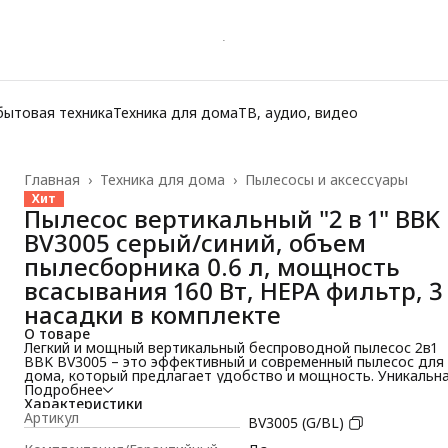
бытовая техника
Техника для дома
ТВ, аудио, видео
Главная
›
Техника для дома
›
Пылесосы и аксессуары
Хит
Пылесос вертикальный "2 в 1" BBK
BV3005 серый/синий, объем
пылесборника 0.6 л, мощность
всасывания 160 Вт, НЕРА фильтр, 3
насадки в комплекте
О товаре
Легкий и мощный вертикальный беспроводной пылесос 2в1
BBK BV3005 – это эффективный и современный пылесос для
дома, который предлагает удобство и мощность. Уникальн
конструкция устройства позволяет использовать его как
Подробнее
вертикальный, так и ручной вариант, что обеспечивает
Характеристики
максимальную гибкость при уборке.
Артикул
BV3005 (G/BL)
∙ Вертикальный тип с возможностью трансформации в ручн
пылесос 2 в 1 делает процесс уборки легким и комфортным.