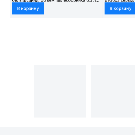
белый/синий, объем пылесборника 0.5 л,
BV3003 серый/
мощность всасывания 100 Вт, НЕРА
пылесборника 
В корзину
В корзину
фильтр (FBV12H), 3 насадки в комплекте
всасывания 60
насадки в ком