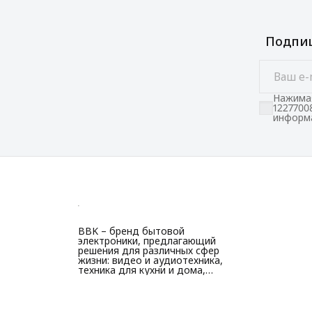
Подпиш
Нажимая
1227700
информа
BBK – бренд бытовой
электроники, предлагающий
решения для различных сфер
жизни: видео и аудиотехника,
техника для кухни и дома,
красоты и здоровья.