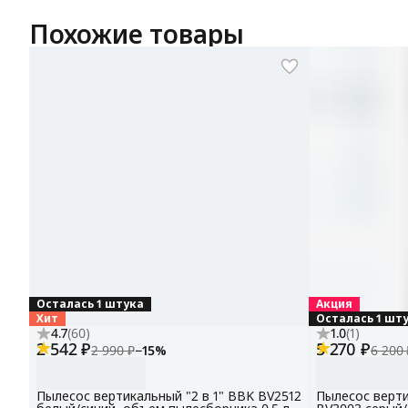
Похожие товары
Осталась 1 штука
Акция
Хит
Осталась 1 шт
4.7
(
60
)
1.0
(
1
)
2 542 ₽
5 270 ₽
2 990 ₽
−
15
%
6 200 
Пылесос вертикальный "2 в 1" BBK BV2512
Пылесос верти