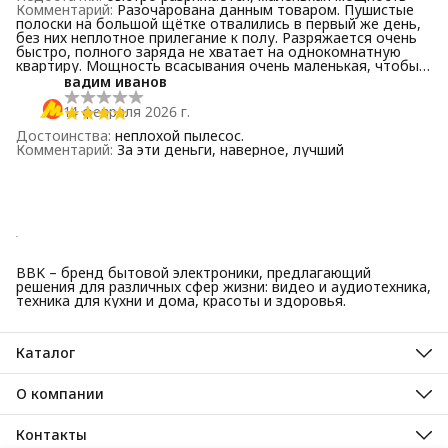
Комментарий
:
Разочарована данным товаром. Пушистые
полоски на большой щётке отвалились в первый же день,
без них неплотное прилегание к полу. Разряжается очень
быстро, полного заряда не хватает на однокомнатную
квартиру. Мощность всасывания очень маленькая, чтобы
что то всосать, нужно несколько раз проходить. В общем,
вадим иванов
своей стоимости не соответствует, был аналогичный
пылесос за 3 т.р. , разницы нет, и смысла переплачивать
14 февраля 2026 г.
тоже нет.
Достоинства
:
неплохой пылесос.
Комментарий
:
За эти деньги, наверное, лучший
BBK – бренд бытовой электроники, предлагающий
решения для различных сфер жизни: видео и аудиотехника,
техника для кухни и дома, красоты и здоровья.
Каталог
Красота и здоровье
Техника для кухни
О компании
Крупная бытовая техника
О нас
Техника для дома
Гарантийные обязательства
Контакты
ТВ, аудио, видео