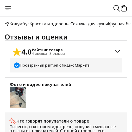
Колумбус
Красота и здоровье
Техника для кухни
Крупная бы
Отзывы и оценки
4.0
Рейтинг товара
4
оценки
·
3
отзыва
Проверенный рейтинг с Яндекс Маркета
5
звёзд
2
Фото и видео покупателей
4
звезды
1
3
звезды
0
2
звезды
1
+
1
1
звезда
0
Что говорят покупатели о товаре
Пылесос, о котором идет речь, получил смешанные
отзывы от покупателей. С одной стороны, его