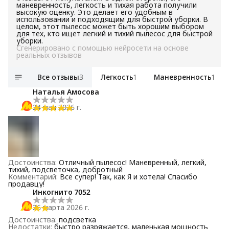
маневренность, легкость и тихая работа получили
высокую оценку. Это делает его удобным в
использовании и подходящим для быстрой уборки. В
целом, этот пылесос может быть хорошим выбором
для тех, кто ищет легкий и тихий пылесос для быстрой
уборки.
Сгенерировано с помощью нейросети на основе
реальных отзывов
Все отзывы
3
Легкость
1
Маневренность
1
Наталья Амосова
24 мая 2026 г.
Достоинства
:
Отличный пылесос! Маневренный, легкий,
тихий, подсветочка, добротный
Комментарий
:
Все супер! Так, как Я и хотела! Спасибо
продавцу!
Инкогнито 7052
26 марта 2026 г.
Достоинства
:
подсветка
Недостатки
:
быстро разряжается, маленькая мощность