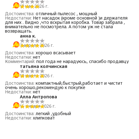
17 мая 2026 г.
Достоинства
:
отличный пылесос , мощный
Недостатки
:
Нет насадок (кроме основной )и держателя
для них . Видно ,что вскрытая коробка. Товар забрала ,
внимательно не посмотрела. А потом уж не стала
возвращать.
анна к.
3 апреля 2026 г.
Достоинства
:
хорошо всасывает
Недостатки
:
нет
Комментарий
:
пол года не нарадуюсь, спасибо продавцу
татьяна колчинская
14 марта 2026 г.
Достоинства
:
компактный,быстрый,работает и чистит
очень хорошо,рекомендую к покупке
Недостатки
:
нет
Алла Антропова
15 января 2026 г.
Достоинства
:
легкий ,удобный
Недостатки
:
хлипковат