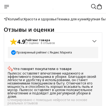
Колумбус
Красота и здоровье
Техника для кухни
Крупная бы
Отзывы и оценки
4.9
Рейтинг товара
21
оценка
·
8
отзывов
Проверенный рейтинг с Яндекс Маркета
5
звёзд
18
Что говорят покупатели о товаре
4
звезды
3
Пылесос оставляет впечатление надежного и
3
звезды
0
эффективного помощника в уборке. Благодаря своей
легкости и удобству в использовании, он станет
2
звезды
0
незаменимым помощником в быту. Отмечается его
мощность и способность хорошо всасывать пыль и
1
звезда
0
мусор. Пылесос оставляет в целом положительное
впечатление и подойдет для регулярной уборки в
доме.
Сгенерировано с помощью нейросети на основе
реальных отзывов