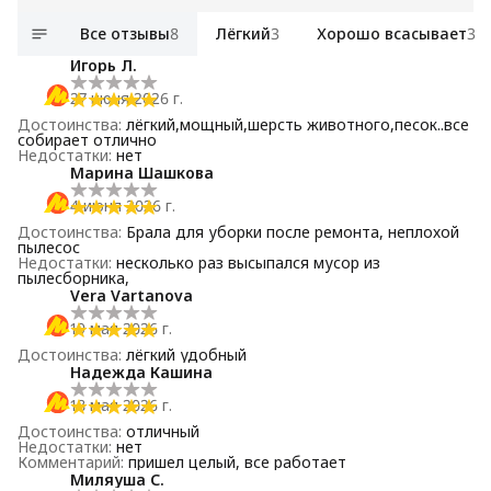
Все отзывы
8
Лёгкий
3
Хорошо всасывает
3
Игорь Л.
27 июня 2026 г.
Достоинства
:
лёгкий,мощный,шерсть животного,песок..все
собирает отлично
Недостатки
:
нет
Марина Шашкова
4 июня 2026 г.
Достоинства
:
Брала для уборки после ремонта, неплохой
пылесос
Недостатки
:
несколько раз высыпался мусор из
пылесборника,
Vera Vartanova
19 мая 2026 г.
Достоинства
:
лёгкий удобный
Надежда Кашина
18 мая 2026 г.
Достоинства
:
отличный
Недостатки
:
нет
Комментарий
:
пришел целый, все работает
Миляуша С.