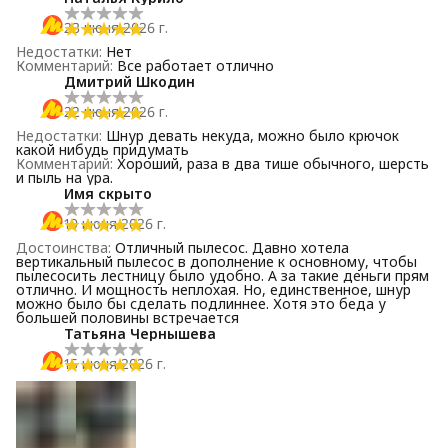
23 июня 2026 г.
Недостатки
:
Нет
Комментарий
:
Все работает отлично
Дмитрий Шкодин
22 июня 2026 г.
Недостатки
:
Шнур девать некуда, можно было крючок
какой нибудь придумать
Комментарий
:
Хороший, раза в два тише обычного, шерсть
и пыль на ура.
Имя скрыто
19 июня 2026 г.
Достоинства
:
Отличный пылесос. Давно хотела
вертикальный пылесос в дополнение к основному, чтобы
пылесосить лестницу было удобно. А за такие деньги прям
отлично. И мощность неплохая. Но, единственное, шнур
можно было бы сделать подлиннее. Хотя это беда у
большей половины встречается
Татьяна Чернышева
15 июня 2026 г.