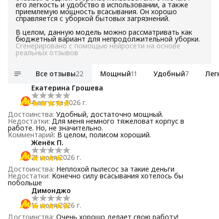
его легкость и удобство в использовании, а также
приемлемую мощность всасывания. Он хорошо
справляется с уборкой бытовых загрязнений.
В целом, данную модель можно рассматривать как
бюджетный вариант для непродолжительной уборки.
Сгенерировано с помощью нейросети на основе
реальных отзывов
Все отзывы
22
Мощный
11
Удобный
7
Лег
Екатерина Грошева
4 августа 2026 г.
Достоинства
:
Удобный, достаточно мощный.
Недостатки
:
Для меня немного тяжеловат корпус в
работе. Но, не значительно.
Комментарий
:
В целом, полисом хороший.
Женёк П.
21 июля 2026 г.
Достоинства
:
Неплохой пылесос за такие деньги
Недостатки
:
Конечно силу всасывания хотелось бы
побольше
Димонджо
16 июля 2026 г.
Достоинства
:
Очень хорошо делает свою работу!