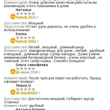
Комментарий
:
Очень доволен качеством работы всем
рекомендую этого помошника в доме
Наталья
9 июля 2026 г.
Достоинства
:
Мощный
Недостатки
:
Устает рука держать, не очень удобен а
использовании.
Елена
4 июля 2026 г.
Достоинства
:
Легкий , мощный , длинный шнур
Комментарий
:
Шикарная вещь для дачи , легкий , удобный
и мощный , длинный шнур .Супер находка . Дома у меня
американский беспроводной Бесвел , очень классный , но
тяжелый .Этот супер пушка . Спасибо большое!
Ольга тимофеева
24 июня 2026 г.
Комментарий
:
После трёх раз перестал работать. Прошу
оформит возврат
Лиана О.
24 июня 2026 г.
Достоинства
:
Достаточно мощный. Собирает мусор
отлично!
Комментарий
:
удобный
Наталья Курило