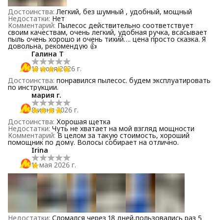
Достоинства
:
Легкий, без шумный , удобный, мощный
Недостатки
:
Нет
Комментарий
:
Пылесос действительно соответствует
своим качествам, очень легкий, удобная ручка, всасывает
пыль очень хорошо и очень тихий…. цена просто сказка. Я
довольна, рекомендую 👍
Галина Т
13 июня 2026 г.
Достоинства
:
понравился пылесос. будем эксплуатировать
по инструкции.
мария г.
8 июня 2026 г.
Достоинства
:
Хорошая щетка
Недостатки
:
Чуть не хватает на мой взгляд мощности
Комментарий
:
В целом за такую стоимость, хороший
помощник по дому. Волосы собирает на отлично.
Irina
11 мая 2026 г.
Недостатки
:
Сломался через 18 дней,пользовались раз 5