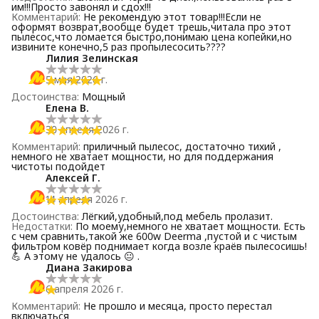
им!!!Просто завонял и сдох!!!
Комментарий
:
Не рекомендую этот товар!!!Если не
оформят возврат,вообще будет трешь,читала про этот
пылесос,что ломается быстро,понимаю цена копейки,но
извините конечно,5 раз пропылесосить????
Лилия Зелинская
5 мая 2026 г.
Достоинства
:
Мощный
Елена В.
30 апреля 2026 г.
Комментарий
:
приличный пылесос, достаточно тихий ,
немного не хватает мощности, но для поддержания
чистоты подойдет
Алексей Г.
14 апреля 2026 г.
Достоинства
:
Лёгкий,удобный,под мебель пролазит.
Недостатки
:
По моему,немного не хватает мощности. Есть
с чем сравнить,такой же 600w Deerma ,пустой и с чистым
фильтром ковёр поднимает когда возле краёв пылесосишь!
💪 А этому не удалось 😐 .
Диана Закирова
6 апреля 2026 г.
Комментарий
:
Не прошло и месяца, просто перестал
включаться