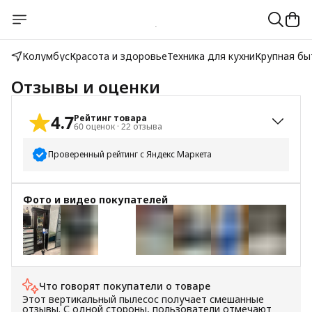
Колумбус
Красота и здоровье
Техника для кухни
Крупная бы
Отзывы и оценки
4.7
Рейтинг товара
60
оценок
·
22
отзыва
Проверенный рейтинг с Яндекс Маркета
5
звёзд
53
Фото и видео покупателей
4
звезды
4
3
звезды
0
2
звезды
0
+
9
1
звезда
3
Что говорят покупатели о товаре
Этот вертикальный пылесос получает смешанные
отзывы. С одной стороны, пользователи отмечают