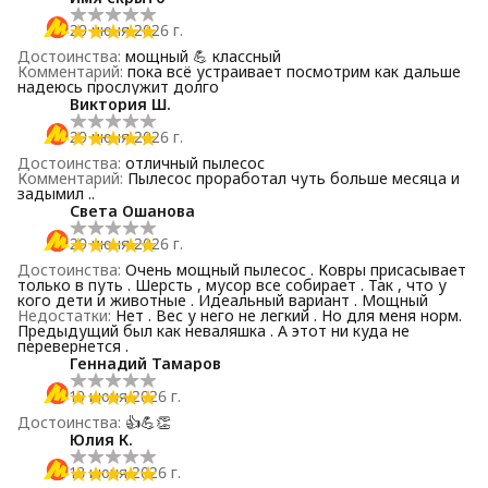
29 июня 2026 г.
Достоинства
:
мощный 💪 классный
Комментарий
:
пока всё устраивает посмотрим как дальше
надеюсь прослужит долго
Виктория Ш.
29 июня 2026 г.
Достоинства
:
отличный пылесос
Комментарий
:
Пылесос проработал чуть больше месяца и
задымил ..
Света Ошанова
29 июня 2026 г.
Достоинства
:
Очень мощный пылесос . Ковры присасывает
только в путь . Шерсть , мусор все собирает . Так , что у
кого дети и животные . Идеальный вариант . Мощный
Недостатки
:
Нет . Вес у него не легкий . Но для меня норм.
Предыдущий был как неваляшка . А этот ни куда не
перевернется .
Геннадий Тамаров
19 июня 2026 г.
Достоинства
:
👍💪👏
Юлия К.
18 июня 2026 г.