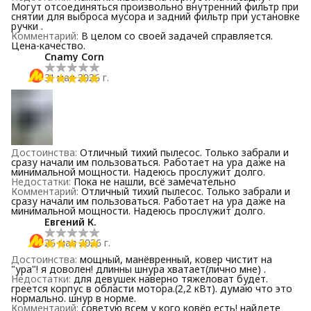
Могут отсоединяться произвольно внутренний фильтр при
снятии для выброса мусора и задний фильтр при установке
ручки .
Комментарий
:
В целом со своей задачей справляется.
Цена-качество.
Cnamy Corn
31 мая 2026 г.
Достоинства
:
Отличный тихий пылесос. Только забрали и
сразу начали им пользоваться. Работает на ура даже на
минимальной мощности. Надеюсь прослужит долго.
Недостатки
:
Пока не нашли, всё замечательно
Комментарий
:
Отличный тихий пылесос. Только забрали и
сразу начали им пользоваться. Работает на ура даже на
минимальной мощности. Надеюсь прослужит долго.
Евгений К.
26 мая 2026 г.
Достоинства
:
мощный, манёвренный, ковер чистит на
"ура"! я доволен! длинны шнура хватает(лично мне) .
Недостатки
:
для девушек наверно тяжеловат будет.
греется корпус в области мотора.(2,2 кВт). думаю что это
нормально. шнур в норме.
Комментарий
:
советую всем у кого ковёр есть! найдете