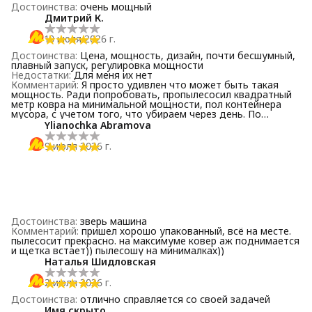
Достоинства
:
очень мощный
Дмитрий К.
10 июля 2026 г.
Достоинства
:
Цена, мощность, дизайн, почти бесшумный,
плавный запуск, регулировка мощности
Недостатки
:
Для меня их нет
Комментарий
:
Я просто удивлен что может быть такая
мощность. Ради попробовать, пропылесосил квадратный
метр ковра на минимальной мощности, пол контейнера
мусора, с учетом того, что убираем через день. По
сравнению с предыдущим самсунгом работает намного
Ylianochka Abramova
тише. Контейнер моется очень легко. Увесистый, думаю
материалы качественные. Возьмете не пожалеете.
9 июля 2026 г.
Достоинства
:
зверь машина
Комментарий
:
пришел хорошо упакованный, всё на месте.
пылесосит прекрасно. на максимуме ковер аж поднимается
и щетка встает)) пылесошу на минималках))
Наталья Шидловская
2 июля 2026 г.
Достоинства
:
отлично справляется со своей задачей
Имя скрыто