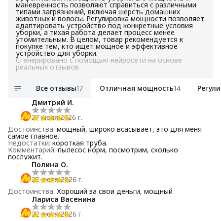
маневренность позволяют справиться с различными
типами загрязнений, включая шерсть домашних
животных и волосы. Регулировка мощности позволяет
адаптировать устройство под конкретные условия
уборки, а тихая работа делает процесс менее
утомительным. В целом, товар рекомендуется к
покупке тем, кто ищет мощное и эффективное
устройство для уборки.
Сгенерировано с помощью нейросети на основе
реальных отзывов
Все отзывы
17
Отличная мощность
14
Регул
Дмитрий И.
27 июля 2026 г.
Достоинства
:
мощный, широко всасывает, это для меня
самое главное.
Недостатки
:
короткая труба.
Комментарий
:
пылесос норм, посмотрим, сколько
послужит.
Полина О.
22 июля 2026 г.
Достоинства
:
Хороший за свои деньги, мощный
Лариса Васенина
22 июля 2026 г.