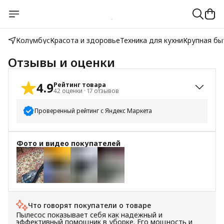
Колумбус
Красота и здоровье
Техника для кухни
Крупная бы
Отзывы и оценки
4.9
Рейтинг товара
42
оценки
·
17
отзывов
Проверенный рейтинг с Яндекс Маркета
5
звёзд
40
Фото и видео покупателей
4
звезды
1
3
звезды
0
2
звезды
1
1
звезда
0
+
3
Что говорят покупатели о товаре
Пылесос показывает себя как надежный и
эффективный помощник в уборке. Его мощность и