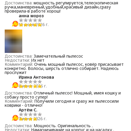
Достоинства
:
мощность регулируется,телескопическая
ручка,маневренный,удобный,красивый дизайн,сразу
проверила-в работе хорош!
анна мороз
18 июня 2026 г.
Достоинства
:
Замечательный пылесос
Недостатки
:
Их нет
Комментарий
:
Очень мощный пылесос, ковёр присасывает
конкретно. Волосы, шерсть отлично собирает. Надеюсь
прослужит
Ирина Антонова
8 июня 2026 г.
Достоинства
:
Отличный пылесос! Мощный, имея кошку и
собаку просто супер!
Комментарий
:
Получили сегодня и сразу же пылесосили
коврики - отлично!
Артём С.
7 июня 2026 г.
Достоинства
:
Мощность. Оригинальность .
Недостатки
:
Намагничивание на корпус и на насадку .