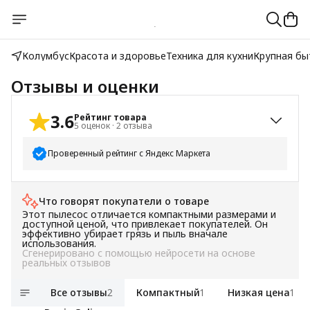
Колумбус
Красота и здоровье
Техника для кухни
Крупная бы
Отзывы и оценки
3.6
Рейтинг товара
5
оценок
·
2
отзыва
Проверенный рейтинг с Яндекс Маркета
5
звёзд
2
Что говорят покупатели о товаре
4
звезды
1
Этот пылесос отличается компактными размерами и
3
звезды
1
доступной ценой, что привлекает покупателей. Он
эффективно убирает грязь и пыль вначале
2
звезды
0
использования.
Сгенерировано с помощью нейросети на основе
1
звезда
1
реальных отзывов
Все отзывы
2
Компактный
1
Низкая цена
1