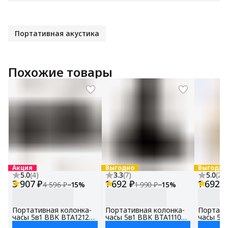
Портативная акустика
Похожие товары
Акция
Выгодно
Выгодно
5.0
(
4
)
3.3
(
7
)
5.0
(
2
)
3 907 ₽
1 692 ₽
1 692 ₽
4 596 ₽
−
15
%
1 990 ₽
−
15
%
Портативная колонка-
Портативная колонка-
Портати
часы 5в1 BBK BTA1212
часы 5в1 BBK BTA1110
часы 5в
черный, беспроводная
черный, беспроводная
золотой