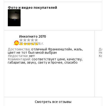
5
звёзд
21
Фото и видео покупателей
4
звезды
1
3
звезды
0
2
звезды
0
1
звезда
0
Инкогнито 2070
28 июля 2026 г.
Достоинства
:
отличный Франкенштейн, жаль,
Дос
цвет не тот был мной выбран
Нед
Недостатки
:
нет
Ком
Комментарий
:
соответствует цене, качеству,
габаритам, звуку, свету и прочее, спасибо
Смотреть все отзывы