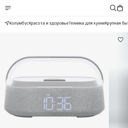
Колумбус
Красота и здоровье
Техника для кухни
Крупная бы