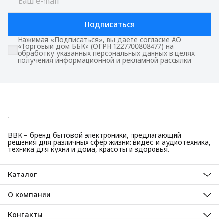
Подписаться
Нажимая «Подписаться», вы даете согласие АО
«Торговый дом ББК» (ОГРН 1227700808477) на
обработку указанных персональных данных в целях
получения информационной и рекламной рассылки
BBK – бренд бытовой электроники, предлагающий
решения для различных сфер жизни: видео и аудиотехника,
техника для кухни и дома, красоты и здоровья.
Каталог
Красота и здоровье
Техника для кухни
О компании
Крупная бытовая техника
О нас
Техника для дома
Гарантийные обязательства
Контакты
ТВ, аудио, видео