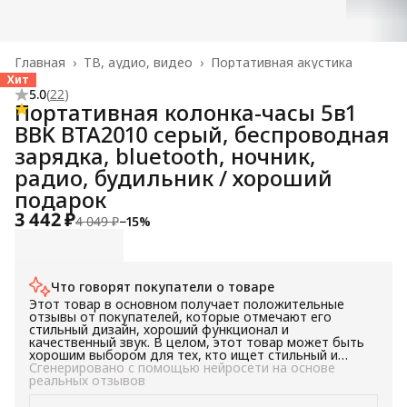
Главная
›
ТВ, аудио, видео
›
Портативная акустика
Хит
5.0
(
22
)
Портативная колонка-часы 5в1
BBK BTA2010 серый, беспроводная
зарядка, bluetooth, ночник,
радио, будильник / хороший
подарок
3 442 ₽
4 049 ₽
−
15
%
Что говорят покупатели о товаре
Этот товар в основном получает положительные
отзывы от покупателей, которые отмечают его
стильный дизайн, хороший функционал и
качественный звук. В целом, этот товар может быть
хорошим выбором для тех, кто ищет стильный и
функциональный товар с качественным звуком.
Сгенерировано с помощью нейросети на основе
реальных отзывов