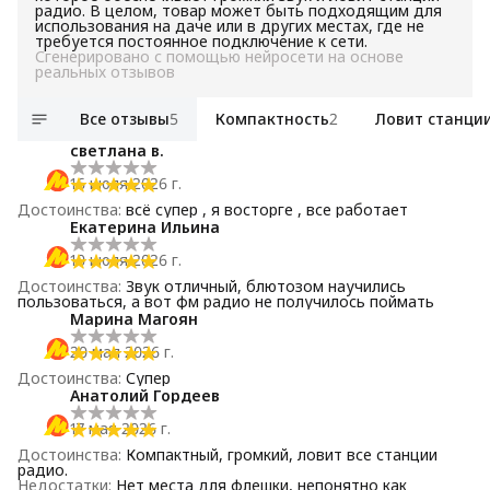
радио. В целом, товар может быть подходящим для
использования на даче или в других местах, где не
требуется постоянное подключение к сети.
Сгенерировано с помощью нейросети на основе
реальных отзывов
Все отзывы
5
Компактность
2
Ловит станци
светлана в.
16 июля 2026 г.
Достоинства
:
всё супер , я восторге , все работает
Екатерина Ильина
10 июля 2026 г.
Достоинства
:
Звук отличный, блютозом научились
пользоваться, а вот фм радио не получилось поймать
Марина Магоян
20 мая 2026 г.
Достоинства
:
Супер
Анатолий Гордеев
17 мая 2026 г.
Достоинства
:
Компактный, громкий, ловит все станции
радио.
Недостатки
:
Нет места для флешки, непонятно как