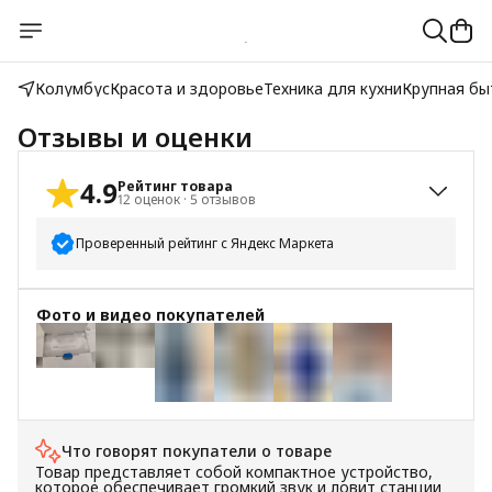
Колумбус
Красота и здоровье
Техника для кухни
Крупная бы
Отзывы и оценки
4.9
Рейтинг товара
12
оценок
·
5
отзывов
Проверенный рейтинг с Яндекс Маркета
5
звёзд
11
Фото и видео покупателей
4
звезды
1
3
звезды
0
+
5
2
звезды
0
1
звезда
0
Что говорят покупатели о товаре
Товар представляет собой компактное устройство,
которое обеспечивает громкий звук и ловит станции