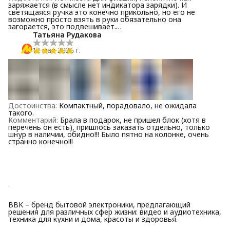
заряжается (в смысле нет индикатора зарядки). И
светящаяся ручка это конечно прикольно, но его не
возможно просто взять в руки обязательно она
загорается, это подвешивает.
Комментарий
:
Для дачи конечно подойдёт, особенно в
Татьяна Рудакова
темноте прикольно ручка светящаяся, так же есть часы ,
что плюс. Да ещё не понятно как его вообще отключить.
12 мая 2026 г.
Достоинства
:
Компактный, порадовало, не ожидала
такого.
Комментарий
:
Брала в подарок, не пришел блок (хотя в
перечень он есть), пришлось заказать отдельно, только
шнур в наличии, обидно!!! Было пятно на колонке, очень
странно конечно!!!
BBK – бренд бытовой электроники, предлагающий
решения для различных сфер жизни: видео и аудиотехника,
техника для кухни и дома, красоты и здоровья.