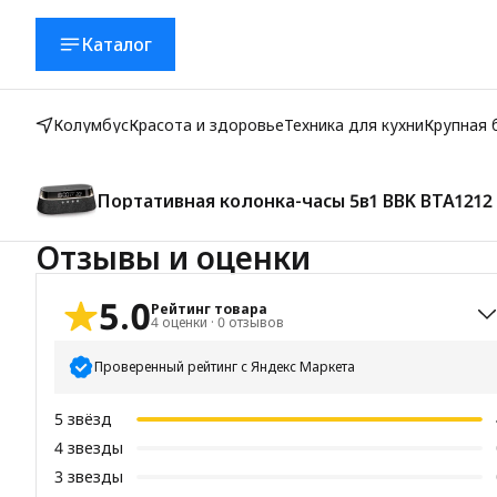
Каталог
Колумбус
Красота и здоровье
Техника для кухни
Крупная 
Портативная колонка-часы 5в1 BBK BTA1212 
роший подарок
Отзывы и оценки
5.0
Рейтинг товара
4
оценки
·
0
отзывов
Проверенный рейтинг с Яндекс Маркета
5
звёзд
4
звезды
3
звезды