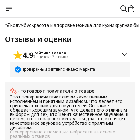
Колумбус
Красота и здоровье
Техника для кухни
Крупная бы
Отзывы и оценки
4.9
Рейтинг товара
7
оценок
·
3
отзыва
Проверенный рейтинг с Яндекс Маркета
5
звёзд
6
Что говорят покупатели о товаре
4
звезды
1
Этот товар впечатляет своим качественным
3
звезды
0
исполнением и приятным дизайном, что делает его
привлекательным для покупателей. Он также
2
звезды
0
обладает хорошим звуком, что делает его отличным
выбором для тех, кто ценит качественное звучание. В
1
звезда
0
целом, этот товар рекомендуется для тех, кто ищет
качественное звуковое устройство с приятным
дизайном.
Сгенерировано с помощью нейросети на основе
реальных отзывов