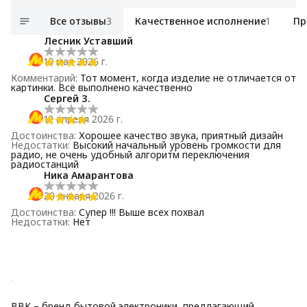
Все отзывы
3
Качественное исполнение
1
Пр
Лесник Уставший
10 мая 2026 г.
Комментарий
:
Тот момент, когда изделие не отличается от
картинки. Всё выполнено качественно
Сергей З.
12 апреля 2026 г.
Достоинства
:
Хорошее качество звука, приятный дизайн
Недостатки
:
Высокий начальный уровень громкости для
радио, не очень удобный алгоритм переключения
радиостанций
Ника Амарантова
20 января 2026 г.
Достоинства
:
Супер !!! Выше всех похвал
Недостатки
:
Нет
BBK – бренд бытовой электроники, предлагающий