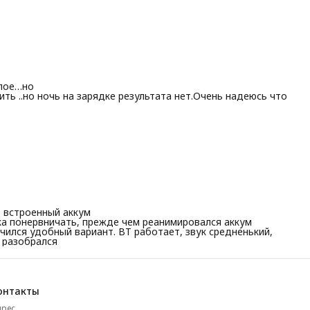
елое…но
ть ..но ночь на зарядке результата нет.Очень надеюсь что
, встроенный аккум
а понервничать, прежде чем реанимировался аккум
учился удобный вариант. ВТ работает, звук средненький,
е разобрался
онтакты
дрес