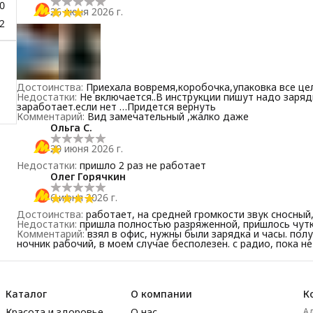
0
26 июня 2026 г.
2
Достоинства
:
Приехала вовремя,коробочка,упаковка все ц
Недостатки
:
Не включается..В инструкции пишут надо заряди
заработает.если нет …Придется вернуть
Комментарий
:
Вид замечательный ,жалко даже
Ольга С.
20 июня 2026 г.
Недостатки
:
пришло 2 раз не работает
Олег Горячкин
6 июня 2026 г.
Достоинства
:
работает, на средней громкости звук сносный
Недостатки
:
пришла полностью разряженной, пришлось чутк
Комментарий
:
взял в офис, нужны были зарядка и часы. пол
ночник рабочий, в моем случае бесполезен. с радио, пока н
Каталог
О компании
К
Красота и здоровье
О нас
А