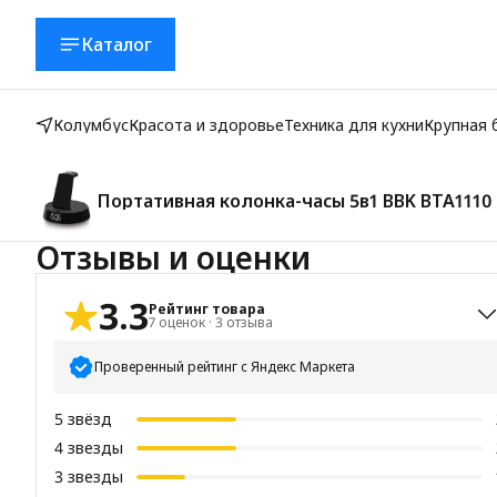
Каталог
Колумбус
Красота и здоровье
Техника для кухни
Крупная 
Портативная колонка-часы 5в1 BBK BTA1110 
роший подарок
Отзывы и оценки
3.3
Рейтинг товара
7
оценок
·
3
отзыва
Проверенный рейтинг с Яндекс Маркета
5
звёзд
4
звезды
3
звезды