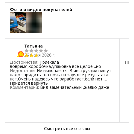
5
звёзд
2
Фото и видео покупателей
4
звезды
2
3
звезды
1
2
звезды
0
+
1
1
звезда
2
Татьяна
26 июня 2026 г.
Достоинства
:
Приехала
Нед
вовремя,коробочка,упаковка все целое…но
Недостатки
:
Не включается..В инструкции пишут
надо зарядить ..но ночь на зарядке результата
нет.Очень надеюсь что заработает.если нет …
Придется вернуть
Комментарий
:
Вид замечательный ,жалко даже
Смотреть все отзывы