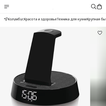
Колумбус
Красота и здоровье
Техника для кухни
Крупная бы