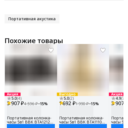
Портативная акустика
Похожие товары
Акция
Выгодно
Акция
5.0
(
4
)
5.0
(
2
)
4.9
(
7
)
3 907 ₽
1 692 ₽
3 907 
4 596 ₽
−
15
%
1 990 ₽
−
15
%
Портативная колонка-
Портативная колонка-
Портати
часы 5в1 BBK BTA1212
часы 5в1 BBK BTA1110
часы 5в
черный, беспроводная
золотой, беспроводная
бежевый