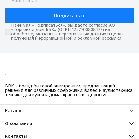
Подписаться
Нажимая «Подписаться», вы даете согласие АО
«Торговый дом ББК» (ОГРН 1227700808477) на
обработку указанных персональных данных в целях
получения информационной и рекламной рассылки
BBK – бренд бытовой электроники, предлагающий
решения для различных сфер жизни: видео и аудиотехника,
техника для кухни и дома, красоты и здоровья.
Каталог
Красота и здоровье
Техника для кухни
О компании
Крупная бытовая техника
О нас
Техника для дома
Гарантийные обязательства
Контакты
ТВ, аудио, видео