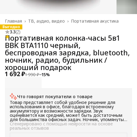
Главная
›
ТВ, аудио, видео
›
Портативная акустика
Выгодно
3.3
(
7
)
Портативная колонка-часы 5в1
BBK BTA1110 черный,
беспроводная зарядка, bluetooth,
ночник, радио, будильник /
хороший подарок
1 692 ₽
1 990 ₽
−
15
%
Что говорят покупатели о товаре
Товар представляет собой удобное решение для
использования в офисе, благодаря встроенному
аккумулятору и возможности зарядки. Звук
оценивается как средний, может быть достаточным
для большинства офисных задач. Ночник, упомянутый
в одном из отзывов, может быть полезным
Сгенерировано с помощью нейросети на основе
дополнением для тех, кто работает в темное время
реальных отзывов
суток. В целом, товар может быть хорошим выбором
для тех, кому нужно устройство с встроенным