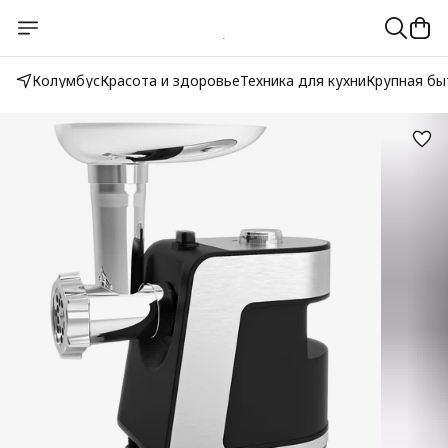
Колумбус
Красота и здоровье
Техника для кухни
Крупная бы