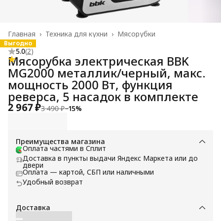
Главная
›
Техника для кухни
›
Мясорубки
Выгодно
5.0
(
2
)
Мясорубка электрическая BBK
MG2000 металлик/черный, макс.
мощность 2000 Вт, функция
реверса, 5 насадок в комплекте
2 967 ₽
3 490 ₽
−
15
%
Преимущества магазина
Оплата частями в Сплит
Доставка в пункты выдачи Яндекс Маркета или до
двери
Оплата — картой, СБП или наличными
Удобный возврат
Доставка