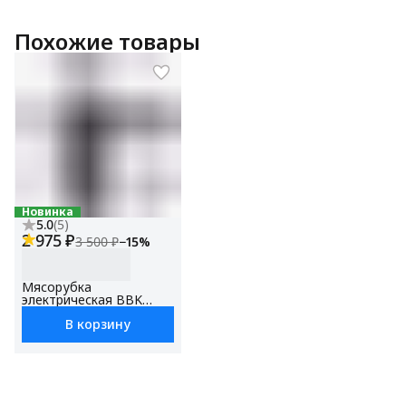
Похожие товары
Новинка
5.0
(
5
)
2 975 ₽
3 500 ₽
−
15
%
Мясорубка
электрическая BBK
MG2010 металлик/
В корзину
черный, макс.
мощность 2000 Вт,
функция реверса, 4
насадки в комплекте