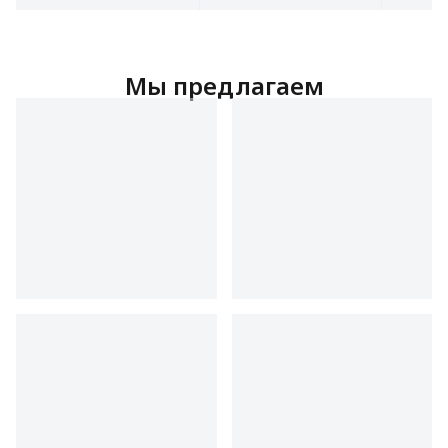
скоростей работы,
скоростей работы,
импульсный режим,
импульсный режим,
сменные насадки
сменные насадки
Мы предлагаем