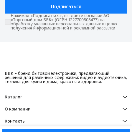
Подписаться
Нажимая «Подписаться», вы даете согласие АО
«Торговый дом ББК» (ОГРН 1227700808477) на
обработку указанных персональных данных в целях
получения информационной и рекламной рассылки
BBK – бренд бытовой электроники, предлагающий
решения для различных сфер жизни: видео и аудиотехника,
техника для кухни и дома, красоты и здоровья.
Каталог
Красота и здоровье
Техника для кухни
О компании
Крупная бытовая техника
О нас
Техника для дома
Гарантийные обязательства
Контакты
ТВ, аудио, видео
Авторизованные сервисные центры
Адрес