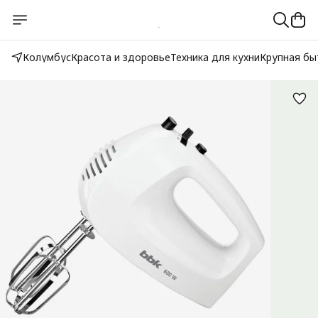
Колумбус
Красота и здоровье
Техника для кухни
Крупная бы