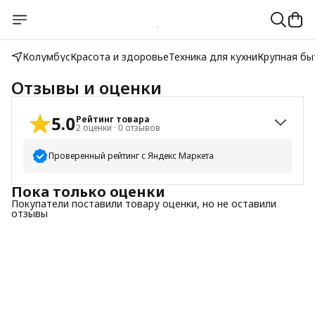
Колумбус
Красота и здоровье
Техника для кухни
Крупная бы
Отзывы и оценки
5.0
Рейтинг товара
2
оценки
·
0
отзывов
Проверенный рейтинг с Яндекс Маркета
Пока только оценки
5
звёзд
2
Покупатели поставили товару оценки, но не оставили
4
звезды
0
отзывы
3
звезды
0
2
звезды
0
1
звезда
0