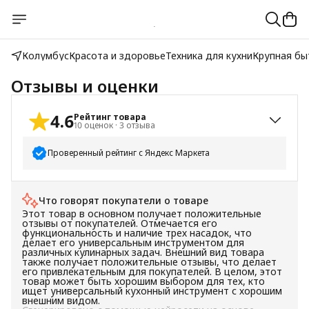
Колумбус
Красота и здоровье
Техника для кухни
Крупная бы
Отзывы и оценки
4.6
Рейтинг товара
10
оценок
·
3
отзыва
Проверенный рейтинг с Яндекс Маркета
5
звёзд
8
Что говорят покупатели о товаре
4
звезды
0
Этот товар в основном получает положительные
3
звезды
2
отзывы от покупателей. Отмечается его
функциональность и наличие трех насадок, что
2
звезды
0
делает его универсальным инструментом для
различных кулинарных задач. Внешний вид товара
1
звезда
0
также получает положительные отзывы, что делает
его привлекательным для покупателей. В целом, этот
товар может быть хорошим выбором для тех, кто
ищет универсальный кухонный инструмент с хорошим
внешним видом.