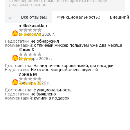
Сгенерировано с помощью нейросети на основе
реальных отзывов
Все отзывы
3
Функциональность
2
Внешний
m4kskasatkin
14 февраля 2026 г.
Недостатки
:
не обнаружил
Комментарий
:
отличный миксер,пользуем уже два месяца
Юлия Б
10 января 2026 г.
Достоинства
:
На вид очень хорошенький,три насадки
Недостатки
:
Не особо мощный,очень шумный
Ирина М
7 января 2026 г.
Достоинства
:
функциональность
Недостатки
:
не выявлено
Комментарий
:
купили в подарок