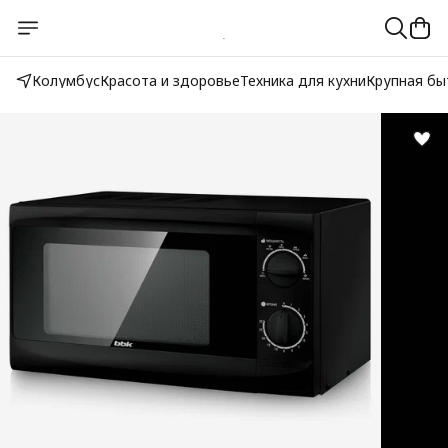
Колумбус
Красота и здоровье
Техника для кухни
Крупная бы