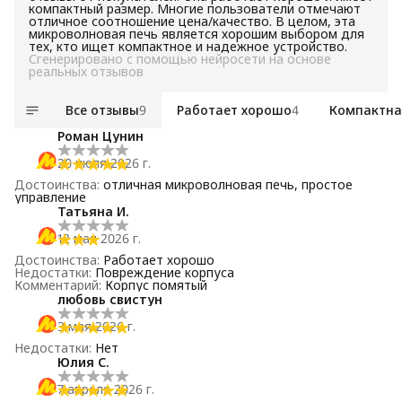
компактный размер. Многие пользователи отмечают
отличное соотношение цена/качество. В целом, эта
микроволновая печь является хорошим выбором для
тех, кто ищет компактное и надежное устройство.
Сгенерировано с помощью нейросети на основе
реальных отзывов
Все отзывы
9
Работает хорошо
4
Компактна
Роман Цунин
20 июля 2026 г.
Достоинства
:
отличная микроволновая печь, простое
управление
Татьяна И.
12 мая 2026 г.
Достоинства
:
Работает хорошо
Недостатки
:
Повреждение корпуса
Комментарий
:
Корпус помятый
любовь свистун
3 мая 2026 г.
Недостатки
:
Нет
Юлия С.
7 апреля 2026 г.