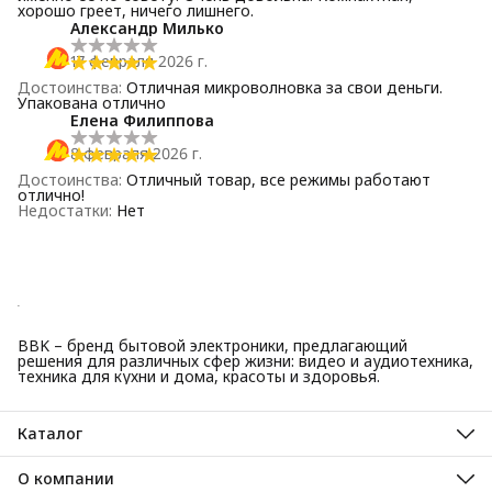
хорошо греет, ничего лишнего.
Александр Милько
17 февраля 2026 г.
Достоинства
:
Отличная микроволновка за свои деньги.
Упакована отлично
Елена Филиппова
8 февраля 2026 г.
Достоинства
:
Отличный товар, все режимы работают
отлично!
Недостатки
:
Нет
BBK – бренд бытовой электроники, предлагающий
решения для различных сфер жизни: видео и аудиотехника,
техника для кухни и дома, красоты и здоровья.
Каталог
Красота и здоровье
Техника для кухни
О компании