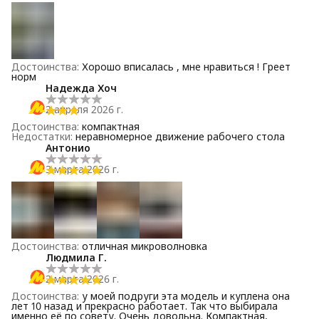
Достоинства
:
Хорошо вписалась , мне нравиться ! Греет
норм
Надежда Хоч
2 апреля 2026 г.
Достоинства
:
компактная
Недостатки
:
неравномерное движение рабочего стола
Антонио
3 марта 2026 г.
Достоинства
:
отличная микроволновка
Людмила Г.
2 марта 2026 г.
Достоинства
:
у моей подруги эта модель и куплена она
лет 10 назад и прекрасно работает. Так что выбирала
именно её по совету. Очень довольна. Компактная,