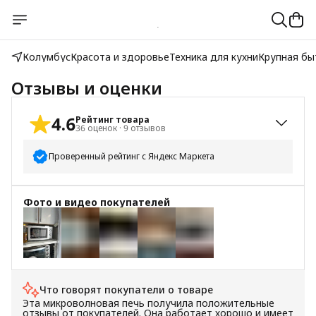
Колумбус
Красота и здоровье
Техника для кухни
Крупная бы
Отзывы и оценки
4.6
Рейтинг товара
36
оценок
·
9
отзывов
Проверенный рейтинг с Яндекс Маркета
5
звёзд
29
Фото и видео покупателей
4
звезды
3
3
звезды
2
2
звезды
0
+
4
1
звезда
2
Что говорят покупатели о товаре
Эта микроволновая печь получила положительные
отзывы от покупателей. Она работает хорошо и имеет