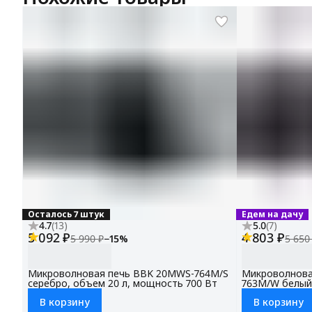
Осталось 7 штук
Едем на дачу
4.7
(
13
)
5.0
(
7
)
5 092 ₽
4 803 ₽
5 990 ₽
−
15
%
5 650
Микроволновая печь BBK 20MWS-764M/S
Микроволнова
серебро, объем 20 л, мощность 700 Вт
763M/W белый
700 Вт
В корзину
В корзину