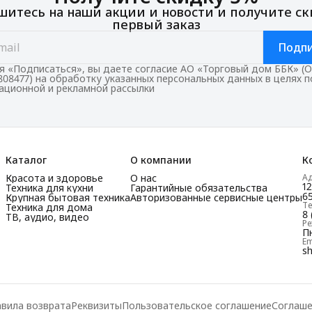
итесь на наши акции и новости и получите ск
первый заказ
Подпи
 «Подписаться», вы даете согласие АО «Торговый дом ББК» (
808477) на обработку указанных персональных данных в целях 
ционной и рекламной рассылки
Каталог
О компании
К
Красота и здоровье
О нас
А
1
Техника для кухни
Гарантийные обязательства
65
Крупная бытовая техника
Авторизованные сервисные центры
Т
Техника для дома
8 
ТВ, аудио, видео
Р
Пн
Em
s
вила возврата
Реквизиты
Пользовательское соглашение
Соглаше