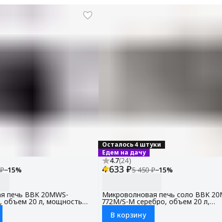
Осталось 4 штуки
Едем на дачу
4.7
(
24
)
4 633 ₽
 ₽
−
15
%
5 450 ₽
−
15
%
я печь BBK 20MWS-
Микроволновая печь соло BBK 2
, объем 20 л, мощность
772M/S-M серебро, объем 20 л,
мощность 700 Вт
В корзину