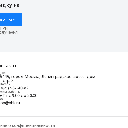
идку на
саться
ОГРН
получения
онтакты
дрес
25445, город Москва, Ленинградское шоссе, дом
, стр. 3
елефон
(495) 587-40-82
ежим работы
-Пт с 9:00 до 20:00
ail
hop@bbk.ru
ние о конфиденциальности