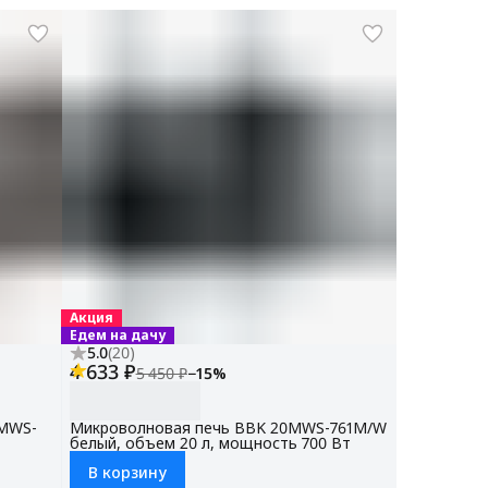
Акция
Едем на дачу
5.0
(
20
)
4 633 ₽
5 450 ₽
−
15
%
0MWS-
Микроволновая печь BBK 20MWS-761M/W
белый, объем 20 л, мощность 700 Вт
В корзину