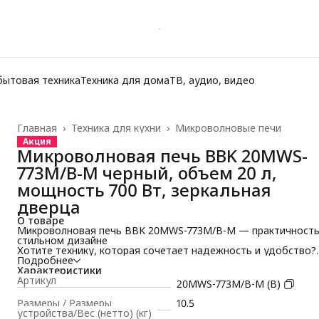
бытовая техника
Техника для дома
ТВ, аудио, видео
Главная
›
Техника для кухни
›
Микроволновые печи
Акция
Микроволновая печь BBK 20MWS-
773M/B-M черный, объем 20 л,
мощность 700 Вт, зеркальная
дверца
О товаре
Микроволновая печь BBK 20MWS-773M/B-M — практичность
стильном дизайне
Хотите технику, которая сочетает надежность и удобство?
Микроволновка черная BBK 20MWS-773M/B-M станет
Подробнее
помощником для тех, кто ценит комфорт на кухне и
Характеристики
минимальные затраты времени.
Артикул
20MWS-773M/B-M (B)
Удобная мини микроволновка с камерой на 20 литров и
мощностью 700 Вт станет верным помощником в ежедневн
Размеры / Размеры
10.5
делах: от подогрева блюд до приготовления простых
устройства/Вес (нетто) (кг)