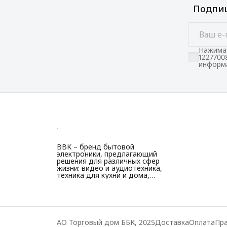
Подпиш
Нажимая
1227700
информа
BBK – бренд бытовой
электроники, предлагающий
решения для различных сфер
жизни: видео и аудиотехника,
техника для кухни и дома,
красоты и здоровья.
АО Торговый дом ББК, 2025
Доставка
Оплата
Пра