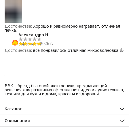
Достоинства
:
Хорошо и равномерно нагревает, отличная
печка.
Александра Н.
8 февраля 2026 г.
Достоинства
:
все понравилось,отличная микроволновка 👍
BBK – бренд бытовой электроники, предлагающий
решения для различных сфер жизни: видео и аудиотехника,
техника для кухни и дома, красоты и здоровья.
Каталог
Красота и здоровье
Техника для кухни
О компании
Крупная бытовая техника
О нас
Техника для дома