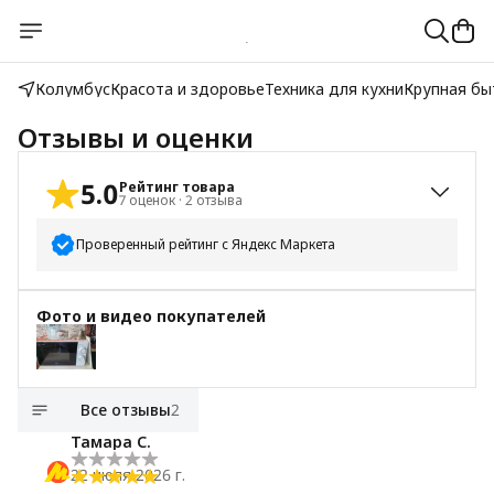
Колумбус
Красота и здоровье
Техника для кухни
Крупная бы
Отзывы и оценки
5.0
Рейтинг товара
7
оценок
·
2
отзыва
Проверенный рейтинг с Яндекс Маркета
5
звёзд
7
Фото и видео покупателей
4
звезды
0
3
звезды
0
2
звезды
0
Все отзывы
2
1
звезда
0
Тамара С.
22 июля 2026 г.