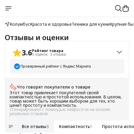
Колумбус
Красота и здоровье
Техника для кухни
Крупная бы
Отзывы и оценки
3.6
Рейтинг товара
5
оценок
·
3
отзыва
Проверенный рейтинг с Яндекс Маркета
5
звёзд
3
Что говорят покупатели о товаре
4
звезды
0
Этот товар привлекает покупателей своей
3
звезды
0
компактностью и простотой использования. В целом,
товар может быть хорошим выбором для тех, кто
2
звезды
1
ценит простоту и компактность.
Сгенерировано с помощью нейросети на основе
1
звезда
1
реальных отзывов
Все отзывы
3
Компактность
1
Простота исп