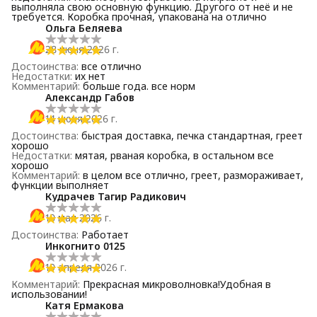
выполняла свою основную функцию. Другого от неё и не
требуется. Коробка прочная, упакована на отлично
Ольга Беляева
28 июня 2026 г.
Достоинства
:
все отлично
Недостатки
:
их нет
Комментарий
:
больше года. все норм
Александр Габов
14 июня 2026 г.
Достоинства
:
быстрая доставка, печка стандартная, греет
хорошо
Недостатки
:
мятая, рваная коробка, в остальном все
хорошо
Комментарий
:
в целом все отлично, греет, размораживает,
функции выполняет
Кудрачев Тагир Радикович
10 мая 2026 г.
Достоинства
:
Работает
Инкогнито 0125
19 апреля 2026 г.
Комментарий
:
Прекрасная микроволновка!Удобная в
использовании!
Катя Ермакова