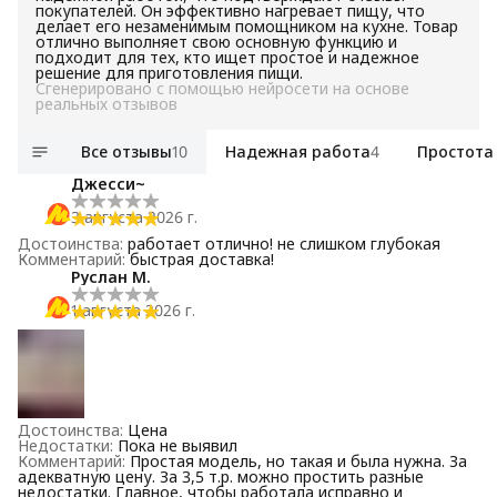
покупателей. Он эффективно нагревает пищу, что
делает его незаменимым помощником на кухне. Товар
отлично выполняет свою основную функцию и
подходит для тех, кто ищет простое и надежное
решение для приготовления пищи.
Сгенерировано с помощью нейросети на основе
реальных отзывов
Все отзывы
10
Надежная работа
4
Простота
Джесси~
3 августа 2026 г.
Достоинства
:
работает отлично! не слишком глубокая
Комментарий
:
быстрая доставка!
Руслан М.
1 августа 2026 г.
Достоинства
:
Цена
Недостатки
:
Пока не выявил
Комментарий
:
Простая модель, но такая и была нужна. За
адекватную цену. За 3,5 т.р. можно простить разные
недостатки. Главное, чтобы работала исправно и