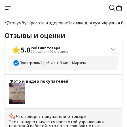
Колумбус
Красота и здоровье
Техника для кухни
Крупная бы
Отзывы и оценки
5.0
Рейтинг товара
20
оценок
·
10
отзывов
Проверенный рейтинг с Яндекс Маркета
5
звёзд
20
Фото и видео покупателей
4
звезды
0
3
звезды
0
2
звезды
0
1
звезда
0
Что говорят покупатели о товаре
Этот товар отличается простотой управления и
надежной работой, что подтверждают отзывы