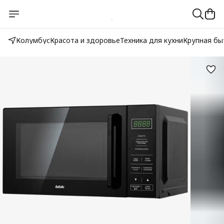
Колумбус
Красота и здоровье
Техника для кухни
Крупная бы