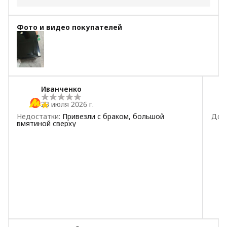
5
звёзд
32
Фото и видео покупателей
4
звезды
0
3
звезды
0
2
звезды
0
1
звезда
1
Иванченко
23 июля 2026 г.
Недостатки
:
Привезли с браком, большой
Дос
вмятиной сверху