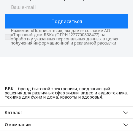
Подписаться
Нажимая «Подписаться», вы даете согласие АО
«Торговый дом ББК» (ОГРН 1227700808477) на
обработку указанных персональных данных в целях
получения информационной и рекламной рассылки
BBK – бренд бытовой электроники, предлагающий
решения для различных сфер жизни: видео и аудиотехника,
техника для кухни и дома, красоты и здоровья.
Каталог
Красота и здоровье
Техника для кухни
О компании
Крупная бытовая техника
О нас
Техника для дома