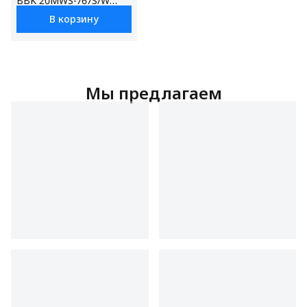
BBK 20MWS-767S/W
белый, объем 20 л,
В корзину
мощность 700 Вт,
автоменю, блокировка
от детей
Мы предлагаем