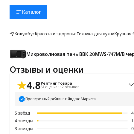
Каталог
Колумбус
Красота и здоровье
Техника для кухни
Крупная 
Микроволновая печь BBK 20MWS-747M/B чер
Отзывы и оценки
4.8
Рейтинг товара
51
оценка
·
12
отзывов
Проверенный рейтинг с Яндекс Маркета
5
звёзд
4
4
звезды
1
3
звезды
0