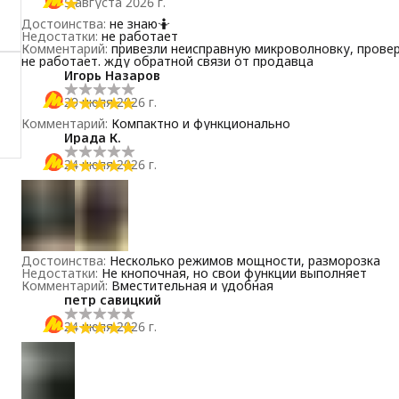
5 августа 2026 г.
Достоинства
:
не знаю🤷
Недостатки
:
не работает
Комментарий
:
привезли неисправную микроволновку, провери
не работает. жду обратной связи от продавца
Игорь Назаров
29 июля 2026 г.
Комментарий
:
Компактно и функционально
Ирада К.
24 июля 2026 г.
Достоинства
:
Несколько режимов мощности, разморозка
Недостатки
:
Не кнопочная, но свои функции выполняет
Комментарий
:
Вместительная и удобная
петр савицкий
24 июля 2026 г.