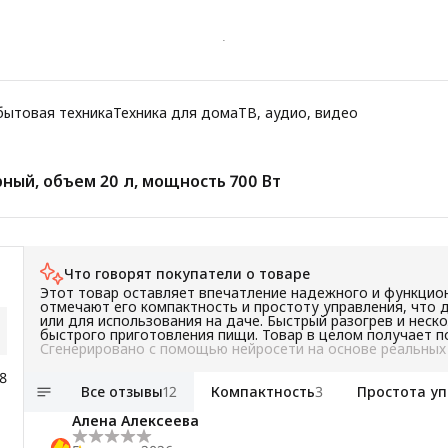
бытовая техника
Техника для дома
ТВ, аудио, видео
ный, объем 20 л, мощность 700 Вт
Что говорят покупатели о товаре
Этот товар оставляет впечатление надежного и функцио
отмечают его компактность и простоту управления, что
или для использования на даче. Быстрый разогрев и не
быстрого приготовления пищи. Товар в целом получает 
Сгенерировано с помощью нейросети на основе реальных
8
Все отзывы
12
Компактность
3
Простота у
Алена Алексеева