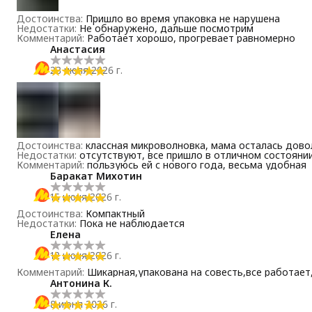
Достоинства
:
Пришло во время упаковка не нарушена
Недостатки
:
Не обнаружено, дальше посмотрим
Комментарий
:
Работает хорошо, прогревает равномерно
Анастасия
23 июля 2026 г.
Достоинства
:
классная микроволновка, мама осталась дово
Недостатки
:
отсутствуют, все пришло в отличном состояни
Комментарий
:
пользуюсь ей с нового года, весьма удобная
Баракат Михотин
15 июня 2026 г.
Достоинства
:
Компактный
Недостатки
:
Пока не наблюдается
Елена
12 июня 2026 г.
Комментарий
:
Шикарная,упакована на совесть,все работает
Антонина К.
8 июня 2026 г.