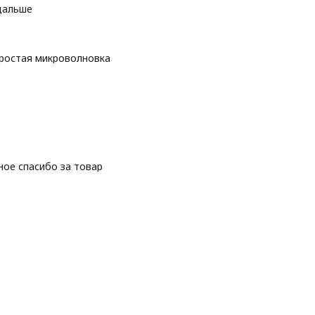
дальше
 простая микроволновка
ное спасибо за товар