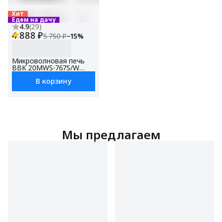
Хит
Едем на дачу
4.9
(
29
)
4 888 ₽
5 750 ₽
−
15
%
Микроволновая печь
BBK 20MWS-767S/W
белый, объем 20 л,
В корзину
мощность 700 Вт,
автоменю, блокировка
от детей
Мы предлагаем