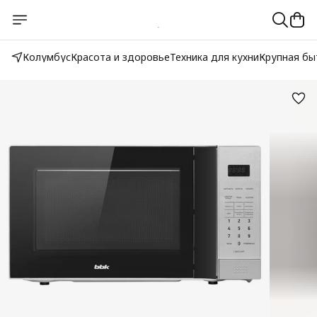
Колумбус
Красота и здоровье
Техника для кухни
Крупная бы