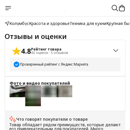
Колумбус
Красота и здоровье
Техника для кухни
Крупная бы
Отзывы и оценки
4.8
Рейтинг товара
40
оценок
·
5
отзывов
Проверенный рейтинг с Яндекс Маркета
5
звёзд
34
Фото и видео покупателей
4
звезды
3
3
звезды
3
+
5
2
звезды
0
1
звезда
0
Что говорят покупатели о товаре
Товар обладает рядом преимуществ, которые делают
его привлекательным для покупателей. Много