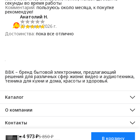
секунды во время работы
Комментарий
:
пользуюсь около месяца, к покупке
рекомендую!
Анатолий Н.
30 января 2026 г.
Достоинства
:
пока все отлично
BBK – бренд бытовой электроники, предлагающий
решения для различных сфер жизни: видео и аудиотехника,
техника для кухни и дома, красоты и здоровья.
Каталог
Красота и здоровье
Техника для кухни
О компании
Крупная бытовая техника
О нас
Техника для дома
Гарантийные обязательства
Контакты
ТВ, аудио, видео
Авторизованные сервисные центры
Адрес
125445, город Москва, Ленинградское шоссе, дом 65, стр. 3
4 973 ₽
5 850 ₽
В корзину
АО Торговый дом ББК, 2025
Доставка
Оплата
Правила возврат
Телефон